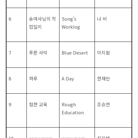
6
송여사님의 작
Song's
나 비
업일지
Worklog
7
푸른 사막
Blue Desert
이지원
8
하루
A Day
한재빈
9
험한 교육
Rough
조승연
Education