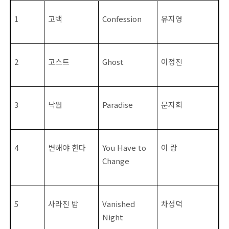
1
고백
Confession
유지영
2
고스트
Ghost
이정진
3
낙원
Paradise
문지회
4
변해야 한다
You Have to
이 랑
Change
5
사라진 밤
Vanished
차성덕
Night