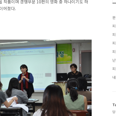
 작품이며 경쟁부문 10편의 영화 중 하나이기도 하
 이어졌다.
분
피
피
피
피
난
피
내
T
당