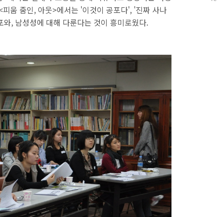
수
피움 줌인, 아웃>에서는 '이것이 공포다', '진짜 사나
포와, 남성성에 대해 다룬다는 것이 흥미로웠다.