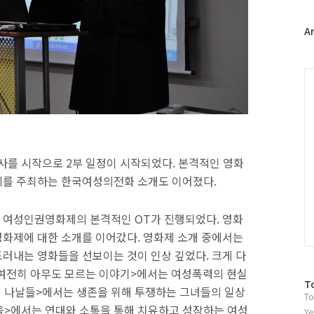
위
터
플
A
러
그
인
C
를 시작으로 2부 일정이 시작되었다. 본격적인 영화
제를 주최하는 한국여성의전화 소개도 이어졌다.
 여성인권영화제의 본격적인 OT가 진행되었다. 영화
화제에 대한 소개를 이어갔다. 영화제 소개 중에서는
러내는 영화들을 선보이는 것이 인상 깊었다. 크게 다
1. 여전히 아무도 모르는 이야기>에서는 여성폭력의 현실
방
T
 투쟁의 나날들>에서는 생존을 위해 투쟁하는 그녀들의 일상
To
문
만나 피움>에서는 연대와 소통을 통해 치유하고 성장하는 여성
자
Ye