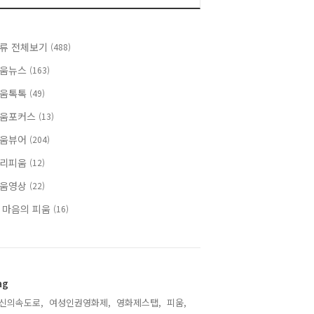
류 전체보기
(488)
움뉴스
(163)
움톡톡
(49)
움포커스
(13)
움뷰어
(204)
리피움
(12)
움영상
(22)
 마음의 피움
(16)
ag
신의속도로,
여성인권영화제,
영화제스탭,
피움,