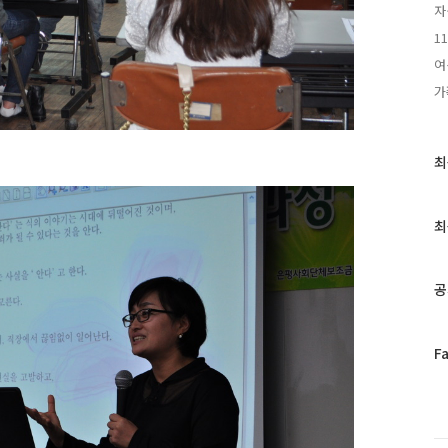
자
1
여
가
최
최
근
글
과
최
인
기
글
공
페
F
이
스
북
트