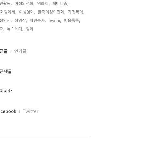
원활동,
여성의전화,
영화제,
페미니즘,
1회영화제,
여성영화,
한국여성의전화,
가정폭력,
성인권,
상영작,
자원봉사,
fiwom,
피움톡톡,
족,
뉴스레터,
영화,
근글
인기글
근댓글
지사항
acebook
Twitter