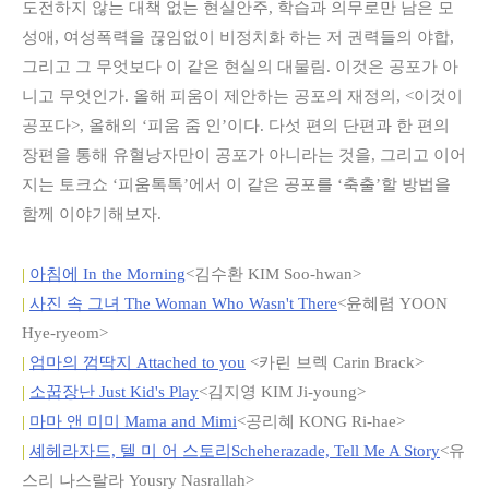
도전하지 않는 대책 없는 현실안주, 학습과 의무로만 남은 모
성애, 여성폭력을 끊임없이 비정치화 하는 저 권력들의 야합,
그리고 그 무엇보다 이 같은 현실의 대물림. 이것은 공포가 아
니고 무엇인가. 올해 피움이 제안하는 공포의 재정의, <이것이
공포다>, 올해의 ‘피움 줌 인’이다. 다섯 편의 단편과 한 편의
장편을 통해 유혈낭자만이 공포가 아니라는 것을, 그리고 이어
지는 토크쇼 ‘피움톡톡’에서 이 같은 공포를 ‘축출’할 방법을
함께 이야기해보자.
|
아침에 In the Morning
<김수환 KIM Soo-hwan>
|
사진 속 그녀 The Woman Who Wasn't There
<윤혜렴 YOON
Hye-ryeom>
|
엄마의 껌딱지 Attached to you
<카린 브렉 Carin Brack>
|
소꿉장난 Just Kid's Play
<김지영 KIM Ji-young>
|
마마 앤 미미 Mama and Mimi
<공리혜 KONG Ri-hae>
|
셰헤라자드, 텔 미 어 스토리
Scheherazade, Tell Me A Story
<유
스리 나스랄라 Yousry Nasrallah>