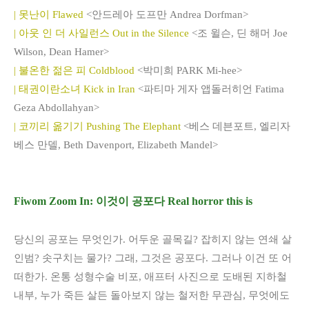
| 못난이 Flawed
<안드레아 도프만 Andrea Dorfman>
| 아웃 인 더 사일런스 Out in the Silence
<조 윌슨, 딘 해머 Joe
Wilson, Dean Hamer>
| 불온한 젊은 피 Coldblood
<박미희 PARK Mi-hee>
| 태권이란소녀 Kick in Iran
<파티마 게자 앱돌러히언 Fatima
Geza Abdollahyan>
| 코끼리 옮기기 Pushing The Elephant
<베스 데븐포트, 엘리자
베스 만델, Beth Davenport, Elizabeth Mandel>
Fiwom Zoom In: 이것이 공포다 Real horror this is
당신의 공포는 무엇인가. 어두운 골목길? 잡히지 않는 연쇄 살
인범? 솟구치는 물가? 그래, 그것은 공포다. 그러나 이건 또 어
떠한가. 온통 성형수술 비포, 애프터 사진으로 도배된 지하철
내부, 누가 죽든 살든 돌아보지 않는 철저한 무관심, 무엇에도