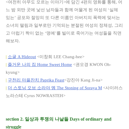
<여전히 아무도 모르는 이야기>에 담긴 4편의 영화를 통해, 어
느 밤 외딴 곳에 낯선 남자들과 함께 머물게 된 여성의 ‘실체
있는’ 공포와 절망의 또 다른 이름인 아버지의 폭력에 맞서는
소녀의 떨림과 일부로만 기억되는 분절된 여성의 정체성, 그리
고 더럽기 짝이 없는 ‘명예’를 빌미로 죽어가는 여성들을 직면
해보자.
|
소굴 A Hideout
<이창희 LEE Chang-hee>
|
즐거운 나의 집 Home Sweet Home
<권오경 KWON Oh-
kyung>
|
구천리 마을잔치 Paprika Feast
<강진아 Kang Ji-na>
|
더 스토닝 오브 소라야 엠 The Stoning of Soraya M
<사이러스
노라스테 Cyrus NOWRASTEH>
section 2. 일상과 투쟁의 나날들 Days of ordinary and
struggle