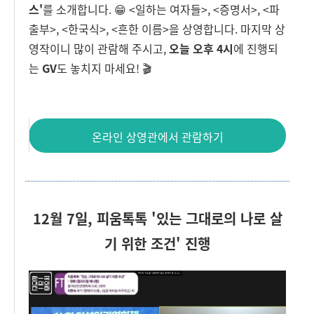
스'
를 소개합니다. 😁 <일하는 여자들>, <증명서>, <파
출부>, <한국식>, <흔한 이름>을 상영합니다. 마지막 상
영작이니 많이 관람해 주시고,
오늘 오후 4시
에 진행되
는
GV
도 놓치지 마세요! 🎬
온라인 상영관에서 관람하기
12월 7일, 피움톡톡
'있는 그대로의 나로 살
기 위한 조건
'
진행