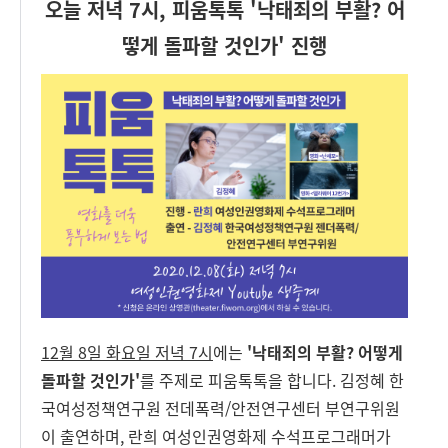
오늘 저녁 7시, 피움톡톡 '낙태죄의 부활? 어
떻게 돌파할 것인가'
진행
12월 8일 화요일 저녁 7시
에는
'낙태죄의 부활? 어떻게
돌파할 것인가'
를 주제로 피움톡톡을 합니다. 김정혜 한
국여성정책연구원 전데폭력/안전연구센터 부연구위원
이 출연하며, 란희 여성인권영화제 수석프로그래머가