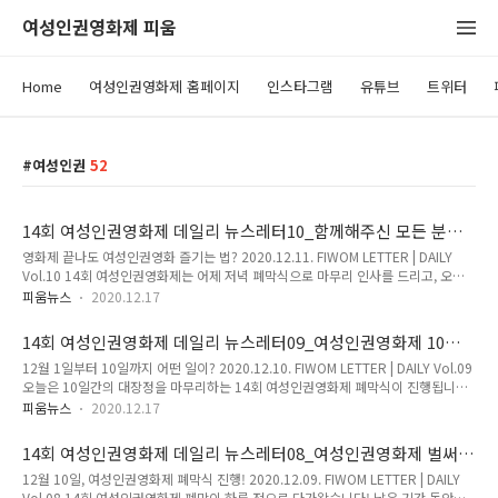
여성인권영화제 피움
Home
여성인권영화제 홈페이지
인스타그램
유튜브
트위터
여성인권
52
14회 여성인권영화제 데일리 뉴스레터10_함께해주신 모든 분들
께 감사드립니다!
영화제 끝나도 여성인권영화 즐기는 법? 2020.12.11. FIWOM LETTER | DAILY
Vol.10 14회 여성인권영화제는 어제 저녁 폐막식으로 마무리 인사를 드리고, 오늘
마지막 뉴스레터로 찾아왔습니다! 😥 길다고 느꼈던 10일의 시간이었는데 이렇게
피움뉴스
2020.12.17
끝이 나니 참 짧았다는 생각도 듭니다. 영화제의 준비와 진행 과정에서 많은 분들에
게 힘을 얻었습니다. 함께해주신 모든 분들과 무엇보다 영화제를 열정적으로 즐겨주
14회 여성인권영화제 데일리 뉴스레터09_여성인권영화제 10일
신 관객분들에게 감사 인사를 드립니다. 🙇‍♀️ 끝이 나서 너무 아쉬우시다고요? 오늘 뉴
간 대장정의 마무리
12월 1일부터 10일까지 어떤 일이? 2020.12.10. FIWOM LETTER | DAILY Vol.09
스레터에서 역대 상영작을 다시 보실 수 있는 방법을 알려드리니 놓치지 마세요:) 14
오늘은 10일간의 대장정을 마무리하는 14회 여성인권영화제 폐막식이 진행됩니다!
회 여성인권영화제 폐막식을 여성인권영화제 유튜브 채널에서 다시 볼 수 있어요. 👏
저녁 7시에 여성인권영화제 유튜브 생중계로 만나요. 💕 오늘 6시까지 상영하는 영
10일간 진행된 영화제를 숫자로 살펴..
피움뉴스
2020.12.17
화들을 꼭 챙겨보시길 추천드립니다:) 14회 여성인권영화제 폐막식은 12월 10일 목
요일 저녁 7시, 여성인권영화제 유튜브 채널에서 진행됩니다. 👏 마지막 기회! 오늘
14회 여성인권영화제 데일리 뉴스레터08_여성인권영화제 벌써
오후 6시까지 보실 수 있는 상영작을 온라인 상영관에서 지금 바로 관람하세요! 지금
폐막한다고요?!
12월 10일, 여성인권영화제 폐막식 진행! 2020.12.09. FIWOM LETTER | DAILY
까지 진행된 GV와 피움톡톡은 여성인권영화제 유튜브 채널에서 보실 수 있어요. 👀
Vol.08 14회 여성인권영화제 폐막이 하루 전으로 다가왔습니다! 남은 기간 동안에