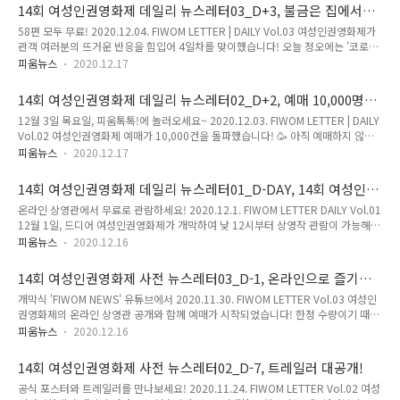
국여성의전화의 여성인권 후원의 밤이 진행되었습니다. 함께해주신 분들께 감사드
14회 여성인권영화제 데일리 뉴스레터03_D+3, 불금은 집에서
립니다! 토요일 정오에 시작하는 '우린 "함께라서" 흔들리지 않지' 섹션과 일요일 정
여성인권영화제와 함께!
58편 모두 무료! 2020.12.04. FIWOM LETTER | DAILY Vol.03 여성인권영화제가
오까지 상영하는 '코로나, 격리된 가정폭력' 섹션의 영화, 그리고 피움초이스까지 지
관객 여러분의 뜨거운 반응을 힘입어 4일차를 맞이했습니다! 오늘 정오에는 '코로나,
금 바로 예매하세요! 오늘 오후 4시에는 감독과의 대화, 저녁 7시에는 피움톡톡이 진
격리된 가정폭력' 섹션의 작품 상영이 시작되오니 많은 관심 부탁드립니다. 🎟 또한,
행됩니다! 온라인 상영관에서 신청..
피움뉴스
2020.12.17
12월 3일에 '서울시장에 의한 위력 성폭력 사건으로 본 한국 사회'에 대한 주제로 피
움톡톡이 진행되었습니다! 온라인 상영관에서 다시 보실 수 있어요🕶 특별한 소식을
14회 여성인권영화제 데일리 뉴스레터02_D+2, 예매 10,000명
전하자면 12월 4일 오늘 저녁 7시에 여성인권영화제를 추최하는 '한국여성의전
돌파! 아직도 예매 안하셨어요?
12월 3일 목요일, 피움톡톡!에 놀러오세요~ 2020.12.03. FIWOM LETTER | DAILY
화'의 여성인권 후원의 밤이 한국여성의전화 유튜브 채널을 통해 생중계 됩니다:) 참
Vol.02 여성인권영화제 예매가 10,000건을 돌파했습니다! 🥳 아직 예매하지 않으
여하시어 댓글 창을 빛내주세요. ✨ 4일차를 맞이한 여성인권영화제, 오늘 정오부터
신 분들은 서두르세요! 어제 열린 개막식은 즐겁게 시청하셨나요? 오늘 진행된 감독
12월 6일 일요일까지 상영하..
피움뉴스
2020.12.17
과의 대화와 피움톡톡은 여성인권영화제 유튜브에서 다시 보실 수 있습니다:) 앞으로
진행될 행사들을 통해 영화를 더욱 풍부히 즐기실 수 있으니 많이 참여해 주세요😁
14회 여성인권영화제 데일리 뉴스레터01_D-DAY, 14회 여성인권
그리고 드디어 굿즈 맛집 여성인권영화제의 굿즈가 텀블벅에 공개되었습니다! 지금
영화제 개막
온라인 상영관에서 무료로 관람하세요! 2020.12.1. FIWOM LETTER DAILY Vol.01
바로 살펴보세요👀 개막식은 FIWOM NEWS로, 영화제의 이야기를 속속들이 담아
12월 1일, 드디어 여성인권영화제가 개막하여 낮 12시부터 상영작 관람이 가능해졌
전해드렸습니다! 여성인권영화제 유튜브에서 다시 보실 수 있어요. 12월 2일 수요일
는데 잘 보고 계신가요? 저녁 7시에는 온라인 개막식도 진행한다는 소식 잊지 않으
에 진행된 감독과의 대화와 피움톡!..
피움뉴스
2020.12.16
셨죠? 😆 개막 첫 날인 오늘의 상영작 섹션은 '만들어진 여성들, 넘어서는 여성들'입
니다! 즐거운 영화 감상 후 소감을 나누고 싶다면 '문자로 리뷰 공유하기 이벤트'도
14회 여성인권영화제 사전 뉴스레터03_D-1, 온라인으로 즐기는
참여해주세요👏 출품공모 본선 진출작 발표 소식도 전해드립니다. 피움 온라인 상영
개막식&영화제
개막식 'FIWOM NEWS' 유튜브에서 2020.11.30. FIWOM LETTER Vol.03 여성인
관에서 영화를 감상하실 수 있어요! 여성인권영화제 개막식이 12월 1일 화요일, '여
권영화제의 온라인 상영관 공개와 함께 예매가 시작되었습니다! 한정 수량이기 때문
성인권영화제' 유튜브 채널에서 진행됩니다. 출품공모 역대 최다 339편의 출품작 가
에 매진될 수 있으니 서둘러주세요🏃‍♀️ 또한, 개막식과 다양한 이벤트가 진행될 예정
운데 본선에 진출한 26편의 작품..
피움뉴스
2020.12.16
이니 많은 관심 부탁드립니다! 👏 14회 여성인권영화제 피움 온라인 상영관 OPEN!
지금 바로 예매하세요. 여성인권영화제 개막식 'FIWOM NEWS'가 12월 1일 화요일,
14회 여성인권영화제 사전 뉴스레터02_D-7, 트레일러 대공개!
'여성인권영화제' 유튜브 채널에서 진행됩니다. 여성인권영화제 SNS에서 나만의 슬
공식 포스터와 트레일러를 만나보세요! 2020.11.24. FIWOM LETTER Vol.02 여성
로건 만들기, 댓글로 영화 같이 보고 싶은 친구 태그하기 등 다양한 이벤트를 시작했