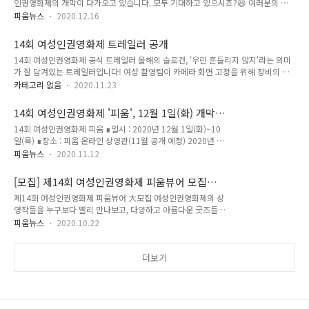
인권영화제의 개막이 다가오고 있습니다. 모두 기대하고 있으시죠?😆 여러분의 기
어요! 온라인 무료 상영으로 진행되는 여성인권영화제는 여러분의 후원과 참여로 만
대감을 더욱 증폭시킬 14회 여성인권영화제 공식 포스터와 트레일러를 오늘 공개합
들어집니다🙆‍♀️ 네이버 해..
피움뉴스
2020.12.16
니다🙌 그리고 피움뷰어의 리뷰를 통해 올해 상영작도 미리 만나보세요! 14회 여성
인권영화제 '우린 흔들리지 않지' 공식 포스터 디자이너 : Studio fych 김희애 14회
14회 여성인권영화제 트레일러 공개
여성인권영화제의 공식 포스터가 공개되었습니다! 우리를 흔들리게 하는 많은 상황
14회 여성인권영화제 공식 트레일러 올해의 슬로건, '우린 흔들리지 않지'라는 의미
속에서도 굳건히 자리 잡아 정해진 길을 가는 레일처럼 성평등 사회로 가는 여정 중
가 잘 담겨있는 트레일러입니다! 여성 촬영팀이 카메라 화면 고정을 위해 장비의 수
흔들리지 않을 우리의 의지를 담았습니다😍 포스터 소개 보기 14회 여성인권영화제
평을 맞추는 모습과 촬영하는 결연한 눈빛을 통해 어떤 상황에도 흔들리지 않을 우리
트레일러 공개 [제작] 연출·각본·음악·편..
카테고리 없음
2020.11.23
의 의지를 표현했습니다👍 - [제작] 연출/각본/음악/편집 - 신승은 PD - 손수현 촬
영/색보정 - 오희원 조연출/미술 - 류현아 촬영부 - 최윤주 동시녹음/믹싱 - 오세연
14회 여성인권영화제 '피움', 12월 1일(화) 개막
[출연] 자영 - 김자영 민애 - 오민애
예정
14회 여성인권영화제 피움 ∎일시 : 2020년 12월 1일(화)~10
일(목) ∎장소 : 피움 온라인 상영관(11월 공개 예정) 2020년 12
월 1일(화)~10일(목), 14회 여성인권영화제가 진행됩니다! 전
피움뉴스
2020.11.12
면 무료 상영이며, 온라인 상영관 에서 언제 어디서나 영화를 보
실 수 있습니다:) 특별히 올해는 역대 상영작 증 엄선한 영화를
[모집] 제14회 여성인권영화제 피움뷰어 모집
앵콜 상영합니다. 여성 인권 관련 다양한 주제의 영화를 '피움'에
(~10/28)
제14회 여성인권영화제 피움뷰어 大모집 여성인권영화제의 상
서 만나보세요! 온라인 상영관은 11월 말에 공개됩니다. 예매 오
영작들을 누구보다 빨리 만나보고, 다양하고 아름다운 굿즈들까
픈을 기다려주세요! 14회 여성인권영화제, 2배로 즐기는 방법
지 받아볼 수 있는 대외활동이 있다?! 폭력과 차별이 난무하는
하나, 개막식, 폐막식 함께 하기 둘, '감독과의 대화' & '피움톡
피움뉴스
2020.10.22
이 세상에 의심을 품고 계신 바로 당신여성인권 관련 활동이 하
톡'을 통해 주제별 전문가&당사자와 이야기 나누기 셋, 추후 공
고 싶은데 도무지 뭘 해야할지 모르겠는 바로 당신‘피움뷰어’로
개되는 인스타그램, 페이스북 이벤트 참여해서 선물 받기
지원하신다면, 확실하게 모시겠습니다! 신청 링크 :
더보기
https://forms.gle/KQsmUvfk7zgkDvS69 * 구글 로그인 후
작성 가능 신청 기간 : ~10월 28일(수) 합격자 발표 : 10월 29일
(목) "일상적으로 일어나는 여성폭력의 현실과 심각성을 알리고
피해자의 생존과 치유를 지지하는 문화를 확산하기 위해 한국여