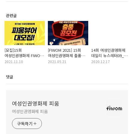
관련글
[모집]15회
[FIWOM 2021] 15회
14회 여성인권영화제
여성인권영화제 FIWOM
여성인권영화제 출품
데일리 뉴스레터09_
2021 ‘피움뷰어’ 모집
공모전 개최
여성인권영화제 10일간
2021.11.10
2021.05.21
2020.12.17
대장정의 마무리
댓글
여성인권영화제 피움
여성인권영화제 피움
구독하기