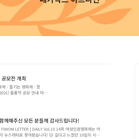
품 공모전 개최
제 · 즐기는 영화제 · 함
021) 출품작 공모 안내 마
tps://vo.la/bQPlg 제
e - 커뮤니티 - 공지사항 15회
 44 등록일 : 2021-05-
r Women's rights)는 일상적
_함께해주신 모든 분들께 감사드립니다!
피해자의 생존과 치유를 지
입니다. 올해로 ..
IWOM LETTER | DAILY Vol.10 14회 여성인권영화제는 어
막 뉴스레터로 찾아왔습니다! 😥 길다고 느꼈던 10일의 시간