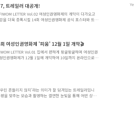
자
행되는 여성인권영화제는 여러분의 후원과 참여로 만들어집니
Ye
7, 트레일러 대공개!
수
FIWOM LETTER Vol.02 여성인권영화제의 개막이 다가오고
대감을 더욱 증폭시킬 14회 여성인권영화제 공식 포스터와 트
를 통해 올해 상영작도 미리 만나보세요! 14회 여성인권영화
dio fych 김희애 14회 여성인권영화제의 공식 포스터가 공개
도 굳건히 자리 잡아 정해진 길을 가는 레일처럼 성평등 사회
니다😍 포스터 소개 보기 14회 여성인권영화제 트레일러 공
 여성인권영화제 '피움' 12월 1일 개막🎬
 FIWOM LETTER Vol.01 집에서 편하게 뒹굴뒹굴하며 여성인권
여성인권영화제가 12월 1일에 개막하여 10일까지 온라인으로
제 소식을 전해드립니다! 14회 여성인권영화제 개막 소식과
와 행사 취재 기사를 작성하는 '피움뷰어'와 함께합니다. 본
나누었습니다😍 현장의 이야기를 피움뷰어의 후기로 만나보
12.01.(화)~10.(목) 👉 온라인 상영 👉 전면 무료 상영 14회
 '우린 흔들리지 않지'라는 의미가 잘 담겨있는 트레일러입니
수평을 맞추는 모습과 촬영하는 결연한 눈빛을 통해 어떤 상
[제작] 연출/각본/음악/편집 - 신승은 PD - 손수현 촬영/색
동시녹음/믹싱 - 오세연 [출연] 자영 - 김자영 민애 - 오민애