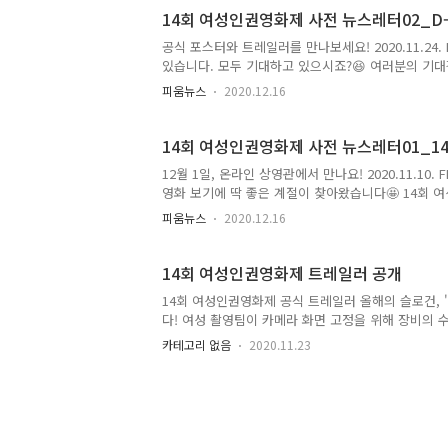
한 이벤트를 시작했어요! 온라인 무료 상영으로 진
14회 여성인권영화제 사전 뉴스레터02_D-
다🙆‍♀️ 네이버 해..
공식 포스터와 트레일러를 만나보세요! 2020.11.24. 
있습니다. 모두 기대하고 있으시죠?😆 여러분의 기
레일러를 오늘 공개합니다🙌 그리고 피움뷰어의 리뷰
피움뉴스
2020.12.16
제 '우린 흔들리지 않지' 공식 포스터 디자이너 : Stu
되었습니다! 우리를 흔들리게 하는 많은 상황 속에서
로 가는 여정 중 흔들리지 않을 우리의 의지를 담았습
14회 여성인권영화제 사전 뉴스레터01_14회
개 [제작] 연출·각본·음악·편..
12월 1일, 온라인 상영관에서 만나요! 2020.11.10.
영화 보기에 딱 좋은 계절이 찾아왔습니다🤩 14회 
여러분 곁으로 찾아갑니다. 첫 번째 피움레터로 영화
피움뉴스
2020.12.16
함께 슬로건을 공개합니다👏 이번 영화제는 영화 리뷰
격적인 활동 전, 오리엔테이션을 진행하여 첫인사를 
세요. 14회 여성인권영화제, 12월 1일 개막! 👉 2020.
14회 여성인권영화제 트레일러 공개
여성인권영화..
14회 여성인권영화제 공식 트레일러 올해의 슬로건,
다! 여성 촬영팀이 카메라 화면 고정을 위해 장비의 
황에도 흔들리지 않을 우리의 의지를 표현했습니다👍 - 
카테고리 없음
2020.11.23
보정 - 오희원 조연출/미술 - 류현아 촬영부 - 최윤주 