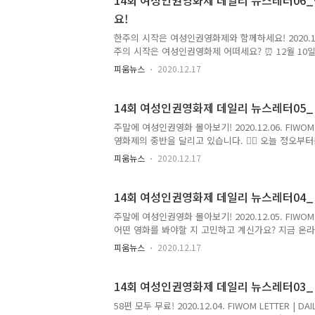
14회 여성인권영화제 데일리 뉴스레터06
4시 감독과의 대..
요!
한주의 시작은 여성인권영화제와 함께하세요! 2020.12.07. 
주의 시작은 여성인권영화제 어떠세요? ⏰ 12월 10
'MY BODY MY CHOICE' 섹션의 상영이 시작됩니
피움뉴스
2020.12.17
와 피움톡톡도 보시고, 오늘 저녁 7시에 진행되는 피
딩이 이번 주 일요일에 마감되니 놓치지 마세요. 🙌
하세요! 어제 진행한 피움톡톡을 여성인권영화제 유튜
14회 여성인권영화제 데일리 뉴스레터05_
7시에 '있는 ..
주말에 여성인권영화 몰아보기! 2020.12.06. FIWOM L
영화제의 중반을 달리고 있습니다. 🏃‍♀️ 오늘 정오
있어요. 토요일에 진행한 감독과의 대화, 피움톡톡을 
피움뉴스
2020.12.17
피움톡톡도 놓치지 마세요! SNS에서 다양한 이벤트를
시작하는 상영작을 온라인 상영관에서 지금 예매하세
유튜브 채널에서 보실 수 있어요. 오늘 저녁 7시에는
14회 여성인권영화제 데일리 뉴스레터04_D
다:) 지금 바로 ..
주말에 여성인권영화 몰아보기! 2020.12.05. FIWOM 
어떤 영화를 봐야할 지 고민하고 계신가요? 지금 온라
는 '감독과의 대화', 저녁 7시에는 '피움톡톡'이 진
피움뉴스
2020.12.17
의전화의 여성인권 후원의 밤이 진행되었습니다. 함께
"함께라서" 흔들리지 않지' 섹션과 일요일 정오까지 상
움초이스까지 지금 바로 예매하세요! 오늘 오후 4시에
14회 여성인권영화제 데일리 뉴스레터03_
라인 상영관에서 신청..
58편 모두 무료! 2020.12.04. FIWOM LETTER 