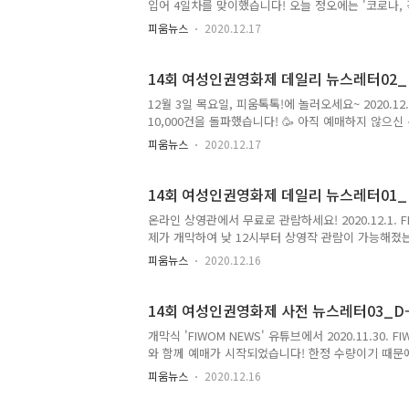
입어 4일차를 맞이했습니다! 오늘 정오에는 '코로나,
부탁드립니다. 🎟 또한, 12월 3일에 '서울시장에 
피움뉴스
2020.12.17
톡이 진행되었습니다! 온라인 상영관에서 다시 보실 수 
시에 여성인권영화제를 추최하는 '한국여성의전화'의
생중계 됩니다:) 참여하시어 댓글 창을 빛내주세요. ✨
14회 여성인권영화제 데일리 뉴스레터02_D+
일요일까지 상영하..
12월 3일 목요일, 피움톡톡!에 놀러오세요~ 2020.12.03
10,000건을 돌파했습니다! 🥳 아직 예매하지 않으
요? 오늘 진행된 감독과의 대화와 피움톡톡은 여성인
피움뉴스
2020.12.17
행사들을 통해 영화를 더욱 풍부히 즐기실 수 있으니
화제의 굿즈가 텀블벅에 공개되었습니다! 지금 바로 살
속속들이 담아 전해드렸습니다! 여성인권영화제 유튜브에
14회 여성인권영화제 데일리 뉴스레터01_D
과의 대화와 피움톡!..
온라인 상영관에서 무료로 관람하세요! 2020.12.1. FIW
제가 개막하여 낮 12시부터 상영작 관람이 가능해졌는
한다는 소식 잊지 않으셨죠? 😆 개막 첫 날인 오늘의
피움뉴스
2020.12.16
즐거운 영화 감상 후 소감을 나누고 싶다면 '문자로 
작 발표 소식도 전해드립니다. 피움 온라인 상영관에
월 1일 화요일, '여성인권영화제' 유튜브 채널에서 진
14회 여성인권영화제 사전 뉴스레터03_D
에 진출한 26편의 작품..
개막식 'FIWOM NEWS' 유튜브에서 2020.11.30. 
와 함께 예매가 시작되었습니다! 한정 수량이기 때문에 
이벤트가 진행될 예정이니 많은 관심 부탁드립니다! 👏
피움뉴스
2020.12.16
로 예매하세요. 여성인권영화제 개막식 'FIWOM NEW
진행됩니다. 여성인권영화제 SNS에서 나만의 슬로건 