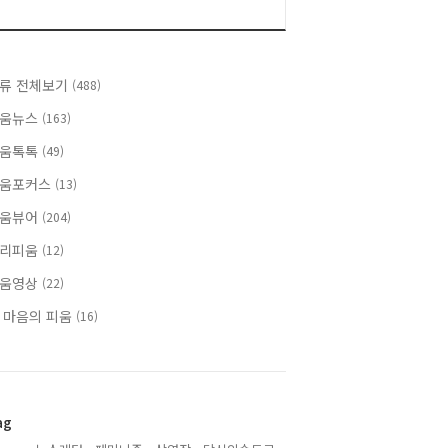
류 전체보기
(488)
움뉴스
(163)
움톡톡
(49)
움포커스
(13)
움뷰어
(204)
리피움
(12)
움영상
(22)
 마음의 피움
(16)
ag