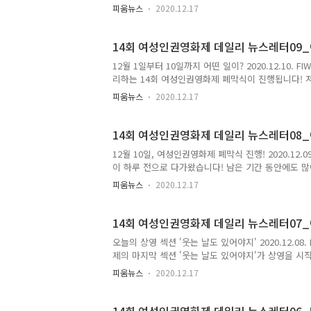
이었는데 이렇게 끝이 나니 참 짧았다는 생각도 듭니
피움뉴스
2020.12.17
습니다. 함께해주신 모든 분들과 무엇보다 영화제를 
🙇‍♀️ 끝이 나서 너무 아쉬우시다고요? 오늘 뉴스레
치지 마세요:) 14회 여성인권영화제 폐막식을 여성인권
14회 여성인권영화제 데일리 뉴스레터09
행된 영화제를 숫자로 살펴..
12월 1일부터 10일까지 어떤 일이? 2020.12.10. FI
리하는 14회 여성인권영화제 폐막식이 진행됩니다! 저
6시까지 상영하는 영화들을 꼭 챙겨보시길 추천드립니다
피움뉴스
2020.12.17
7시, 여성인권영화제 유튜브 채널에서 진행됩니다. 👏
라인 상영관에서 지금 바로 관람하세요! 지금까지 진
실 수 있어요. 👀 온라인 무료 상영으로 진행되는
14회 여성인권영화제 데일리 뉴스레터08
권영화제 밀어주기🤛 ..
12월 10일, 여성인권영화제 폐막식 진행! 2020.12.09.
이 하루 전으로 다가왔습니다! 남은 기간 동안에도 많이
이 진행됩니다. 함께하셔서 마무리를 빛내주세요. ✨
피움뉴스
2020.12.17
유튜브 채널에서 보실 수 있습니다. 12월 10일 목
됩니다. 🤩 10일 목요일 오후 6시까지 보실 수 있
진행된 GV와 피움톡톡은 여성인권영화제 유튜브 채널에
14회 여성인권영화제 데일리 뉴스레터07
성인권영화제는..
오늘의 상영 섹션 '웃는 날도 있어야지' 2020.12.08. F
제의 마지막 섹션 '웃는 날도 있어야지'가 상영을 시
작하여 12월 10일 목요일 오후 6시에 종료됩니다. 
피움뉴스
2020.12.17
서 폐막식이 진행되오니 많이 참여해 주세요. 👏 어제
녁 7시 피움톡톡 모두 함께 즐겨주세요:) 오늘 오후
요! 지금까지 진행된 피움톡톡은 여성인권영화제 유튜