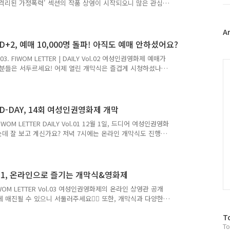
트
 격리된 가정폭력' 섹션의 작품 상영이 시작되오니 많은 관심
위
의한 위력 성폭력 사건으로 본 한국 사회'에 대한 주제로 피움톡
터
있어요🕶 특별한 소식을 전하자면 12월 4일 오늘 저녁 7
플
A
 여성인권 후원의 밤이 한국여성의전화 유튜브 채널을 통해
 4일차를 맞이한 여성인권영화제, 오늘 정오부터 12월 6일
러
2, 예매 10,000명 돌파! 아직도 예매 안하셨어요?
그
. FIWOM LETTER | DAILY Vol.02 여성인권영화제 예매가
인
C
신 분들은 서두르세요! 어제 열린 개막식은 즐겁게 시청하셨나
권영화제 유튜브에서 다시 보실 수 있습니다:) 앞으로 진행될
 많이 참여해 주세요😁 그리고 드디어 굿즈 맛집 여성인권영
펴보세요👀 개막식은 FIWOM NEWS로, 영화제의 이야기를
서 다시 보실 수 있어요. 12월 2일 수요일에 진행된 감독
-DAY, 14회 여성인권영화제 개막
OM LETTER DAILY Vol.01 12월 1일, 드디어 여성인권영화
데 잘 보고 계신가요? 저녁 7시에는 온라인 개막식도 진행
 상영작 섹션은 '만들어진 여성들, 넘어서는 여성들'입니다!
리뷰 공유하기 이벤트'도 참여해주세요👏 출품공모 본선 진출
서 영화를 감상하실 수 있어요! 여성인권영화제 개막식이 12
행됩니다. 출품공모 역대 최다 339편의 출품작 가운데 본선
-1, 온라인으로 즐기는 개막식&영화제
FIWOM LETTER Vol.03 여성인권영화제의 온라인 상영관 공개
매진될 수 있으니 서둘러주세요🏃‍♀️ 또한, 개막식과 다양한
 14회 여성인권영화제 피움 온라인 상영관 OPEN! 지금 바
방
T
S'가 12월 1일 화요일, '여성인권영화제' 유튜브 채널에서
To
문
만들기, 댓글로 영화 같이 보고 싶은 친구 태그하기 등 다양