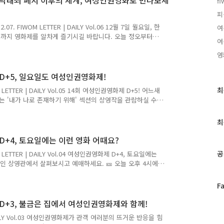
_낙태죄 폐지 이후의 세계, 여성인권영화로 만나보세
fi
피
FIWOM LETTER | DAILY Vol.06 12월 7일 월요일, 한
여
일까지 영화제를 알차게 즐기시길 바랍니다. 오늘 정오부터
여
다. 영화를 더욱 풍부하게 보는 법! 어제 진행한 감독과의 대화
영
움톡톡에서 만나요. 🎶 14회 여성인권영화제 굿즈 텀블벅 펀
 오늘 정오에 시작하는 상영작을 온라인 상영관에서 지금 예매
브 채널 혹은 온라인 상영관에서 보실 수 있어요. 오늘 저녁
D+5, 일요일도 여성인권영화제!
최
최
ETTER | DAILY Vol.05 14회 여성인권영화제 D+5! 어느새
근
부터는 '내가 나로 존재하기 위해' 섹션의 상영작을 관람하실 수
보실 수 있는 방법도 전해드립니다. 오늘 저녁 7시에 하는
글
 진행하고 있으니 지금 바로 참여하세요. 😃 일요일 정오에
과
최
요! 어제 진행한 감독과의 대화, 피움톡톡을 여성인권영화제
인
 '이렇게 살아도 괜찮더라'라는 주제로 피움톡톡이 진행됩니
+4, 토요일에는 이런 영화 어때요?
기
글
공
LETTER | DAILY Vol.04 여성인권영화제 D+4, 토요일에는
인 상영관에서 살펴보시고 예매하세요. 🎫 오늘 오후 4시에
행됩니다. 🔊 12월 4일에 여성인권영화제를 주최하는 한국여성
해주신 분들께 감사드립니다! 토요일 정오에 시작하는 '우린
페
F
영하는 '코로나, 격리된 가정폭력' 섹션의 영화, 그리고 피
이
는 감독과의 대화, 저녁 7시에는 피움톡톡이 진행됩니다! 온
D+3, 불금은 집에서 여성인권영화제와 함께!
스
북
| DAILY Vol.03 여성인권영화제가 관객 여러분의 뜨거운 반응을 힘