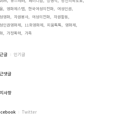
wom,
뉴스레터,
페미니즘,
상영작,
당신의속도로,
움,
영화제스탭,
한국여성의전화,
여성인권,
성영화,
자원봉사,
여성의전화,
자원활동,
성인권영화제,
11회영화제,
피움톡톡,
영화제,
화,
가정폭력,
가족,
근글
인기글
근댓글
지사항
acebook
Twitter