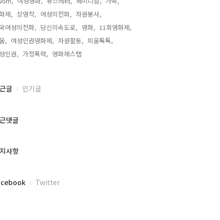
wom,
여성영화,
뉴스레터,
페미니즘,
가족,
화제,
상영작,
여성의전화,
자원봉사,
국여성의전화,
당신의속도로,
영화,
11회영화제,
움,
여성인권영화제,
자원활동,
피움톡톡,
성인권,
가정폭력,
영화제스탭,
근글
인기글
근댓글
지사항
acebook
Twitter