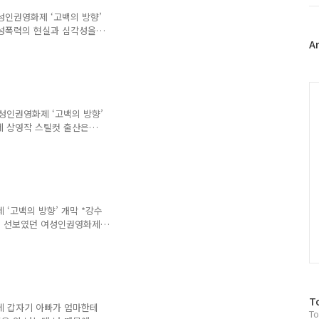
 말로 대표되는 서열화된 대
트
학하고자 노력해야만 한다.
위
성인권영화제 ‘고백의 방향’
 해당 대학을 졸업하면 사
터
여성폭력의 현실과 심각성을
산하기 위해 한국여성의전화
플
A
'을 주제로 한 제9회 여성인
러
을 만날 수 있을까요? 9월
그
화로 만나게 될 제9회 여성
인
C
- 기자 말 * 필자 이미영은
상영작 스틸컷 지난 2015
여성인권영화제 ‘고백의 방향’
성수도자 대표기구인 ..
제 상영작 스틸컷 출산은
 과정인 걸까. 친정엄마를 비
중한 이들의 격려에도 불구하
고 해서 갑작스럽게 찾아온
했고, 그 때문에 파트너와
스트기에 두 줄이 떴을 때
 맞을 준비를 했다고 해서
 ‘고백의 방향’ 개막 *강수
. 의 주인공인 올리비아 역
을 선보였던 여성인권영화제
하기는 목소리로만 하는 게
지혜, 이민숙)의 춤 공연
 할까, 말까 망설이며 이리
500여 명의 관객이 숨죽여
로구 서울극장에서 제9회 여성
방
T
화를 상영하게 될 여성인권영
데 갑자기 아빠가 엄마한테
To
문
 이메일로, 맨얼굴로 전해