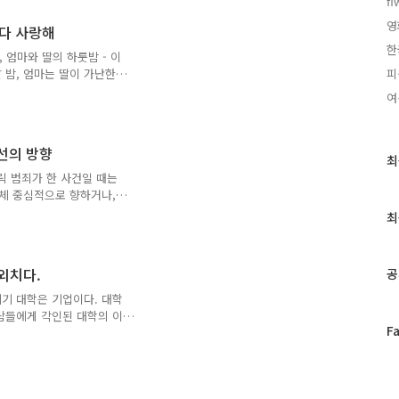
fi
끝나고 미란은 매일같이 줄
 늘었지만, 여전히 그녀는
영
다 사랑해
종목을 바꾸라고 권유하다,
한
’이었기 때문이다. 그녀 탓
 엄마와 딸의 하룻밤 - 이
, 이는 곧 체육대회 전체에
 밤, 엄마는 딸이 가난한
피
 돈이 안 되는 연극을 하
여
 과거 애인의 안부까지 물
 그만둘 거면 그깟 결혼을
사회에서 그렇지 못한 부부,
개선의 방향
하든 원치 않든 직업을 버리
최
최
 선택에 달린 문제이지만 정
근
릭 범죄가 한 사건일 때는
는거 아니야, 결혼하는 거
단체 중심적으로 향하거나,
글
밖에 없다. 학대를 당하는
과
최
 (Charlotte
인
에 당한 집단 강간은 하나의 단
기
활의 필수품을 얻기 위한 생
글
 외치다.
공
많은 성폭행 사건들을 모두살펴
. 재판 때 한 피고 측 변
세기 대학은 기업이다. 대학
자 사법 방해죄였다..
사람들에게 각인된 대학의 이
페
F
회가 시장 자본주의 속에서
이
정결하게 제 자리를 지킬 것
스
제는 대학이라는 ‘이미지’에
북
의 대학은 어떤 모습으로 자