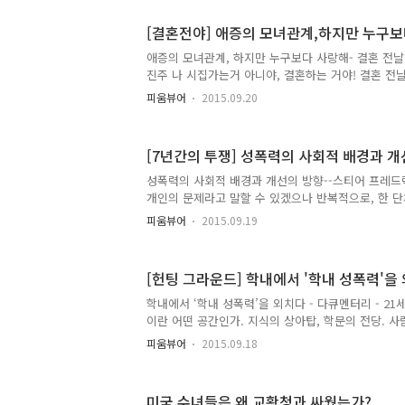
란은 더 잘할 거다, 연습해오겠다고 말한다. 학교가 
넘기 연습을 한다. 이전보다 그녀의 실력은 빼어나게
[결혼전야] 애증의 모녀관계,하지만 누구보
단체 줄넘기의 걸림돌이었다. 담임선생님은 그녀의 
이내 화를 낸다. 선생님의 눈에 미란의 줄넘기는 ‘고집
애증의 모녀관계, 하지만 누구보다 사랑해- 결혼 전날,
에 반 친구들은 좋은 줄넘기 성적을 거두지 못할 거고
진주 나 시집가는거 아니야, 결혼하는 거야! 결혼 전날
서 좋은..
연극배우에게 시집을 간다며 걱정을 늘어놓는다. 딸도
피움뷰어
2015.09.20
니, 남편은 제대로 된 직장이 있어야 한다며 잘나가는
으며 다소 아쉬워한다. 하지만 딸은 서로 좋아하는 일
왜하냐며 소리친다. 사실 정말 당연한 말이지만 현대
[7년간의 투쟁] 성폭력의 사회적 배경과 
특히 여성들이 많다. 결혼 후, 혹은 아이가 생기면 원
거나 이직하는 여성이 대부분일 것이다. 물론 개인의
성폭력의 사회적 배경과 개선의 방향--스티어 프레드
말 본인을 위한 결정인지는 의문이다.또 딸은 “시집가
개인의 문제라고 말할 수 있겠으나 반복적으로, 한 
야!”라..
정의가 이루어지지 못한다면 시회적 문제를 고려할 수
피움뷰어
2015.09.19
아이를 돕고자 호주에서 온 봉사활동가인 샬롯 켐벨 스테판
Campbell Stephen)이 케냐에 도착한지 2개월만
일 범죄였다. 그러나 강간, 아동 성 학대와 기본적 생
[헌팅 그라운드] 학내에서 '학내 성폭력'을
존 섹스 (survival sex)를 포함한 케냐에서의 수
볼 때, 사회적 차원의 문제라고 결론을 내릴 수밖에 없다
학내에서 ‘학내 성폭력’을 외치다 - 다큐멘터리 - 21
호사가 증거물을 숨기거나 바꾸는 행위는 법정 모독이
이란 어떤 공간인가. 지식의 상아탑, 학문의 전당. 
미지는 이와 같은 고고한 이미지로부터 시작된다. 사
피움뷰어
2015.09.18
돈과 경쟁으로 물들어 버린대도, 대학은 언제까지나 
만 같다. 물론 이는 어디까지나 이미지다. 하지만 이
서 한 걸음 떨어져서 이야기 해보자. 진짜 우리 사회
미국 수녀들은 왜 교황청과 싸웠는가?