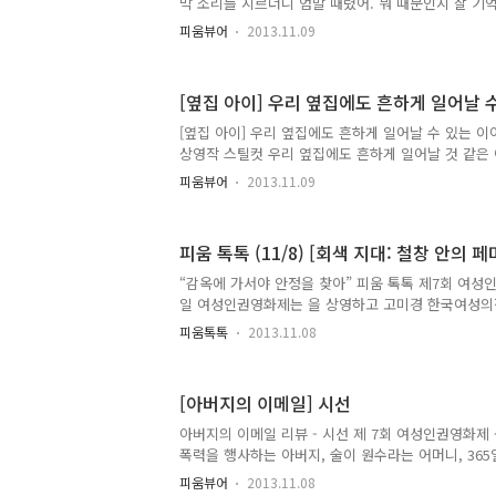
막 소리를 지르더니 엄말 때렸어. 뭐 때문인지 잘 기
온..
그런 것 같아...’ 언젠가 한 친구가 나에게 말했다. 
피움뷰어
2013.11.09
까지도 그녀가 했던 말을 기억하고 있을 정도로 놀랐
그 일이 그녀의 삶에 얼마나 오랜 시간동안 영향을 미
에게 도움이 될 만한 어떤 말도 건넬 수 없었던 무지했
[옆집 아이] 우리 옆집에도 흔하게 일어날 
화 ‘옆집 아이’를 만났더라면 어땠을까. 가부장적인 
에서 최고의 권위와 힘을 자랑하는, 아버지라는 그의
[옆집 아이] 우리 옆집에도 흔하게 일어날 수 있는 
못된 행동에 맞서 싸워야 하며, 사람들에게 이야기하고
상영작 스틸컷 우리 옆집에도 흔하게 일어날 것 같은
있는 더..
않다. 유쾌하지도 않다. 이 영화는 가정폭력에 대한 
피움뷰어
2013.11.09
울하다. 비가 추적추적 내리는 날, 911로 걸려오는 한
싸우고 있어요. 계속 싸우고 있어요. 멈추지 않아요.
린다. 그리고 비명. 전화는 그것으로 끝이었다. 그게 1
피움 톡톡 (11/8) [회색 지대: 철창 안의 
2006년 7월 6일. 유사한 형태의 가정폭력은 또 한 
방향으로. 페니와 브래드는 가정폭력의 피해자로 자
“감옥에 가서야 안정을 찾아” 피움 톡톡 제7회 여성
폐해를 똑같이 되물림하는 부모가 되지는 않겠다고 다
일 여성인권영화제는 을 상영하고 고미경 한국여성
과 박정민 청주 YWCA 통합상담소 소장, 김수희 여성
피움톡톡
2013.11.08
객들과 소통하는 피움 톡톡을 열었다. 은 미국 아이
된 여성재소자들이 감옥에서 페미니즘을 만나 그동안
며 치유를 시작하는 과정을 그린 영화다. 영화가 끝나
[아버지의 이메일] 시선
관객은 “빈곤 가정에서 성장해서 범죄에 노출되고 
가서야 ‘이제 드디어 안정된 상황이 되었다’고 하는
아버지의 이메일 리뷰 - 시선 제 7회 여성인권영화제
피해를 겪은 피해자가 외상후 스트레스성 장애 증후군(
폭력을 행사하는 아버지, 술이 원수라는 어머니, 365
고통스러운 상황이 닥쳤..
마시는 아버지, 아버지에게 맞고 도망나간 언니, 보다
피움뷰어
2013.11.08