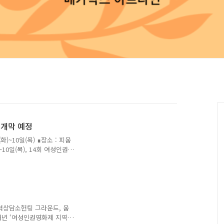
) 개막 예정
화)~10일(목) ∎장소 : 피움
~10일(목), 14회 여성인권영
관 에서 언제 어디서나 영
증 엄선한 영화를 앵콜 상영
에서 만나보세요! 온라인 상
세요! 14회 여성인권영화제,
 '감독과의 대화' & '피움
 셋, 추후 공개되는 인스타
력상담소헌팅 그라운드, 움
매년 ‘여성인권영화제 지역상