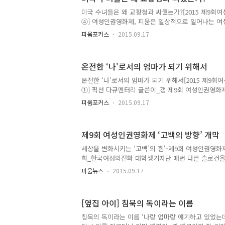
리하고 있는가. 치열한 입시 경쟁과 ‘인 서울’이라는
학 구조 속에서 학생들은 더 높은 서열의 대학에 입
미국 수녀들은 왜 교황청과 싸웠는가?[2015 제9회여
해당 대학이 어떤 학문을 어떻게 가르쳐주는가 보다는
④] 여성인권영화제, 피움은 일상적으로 일어나는 
회적으로 ..
알리고 피해자의 생존과 치유를 지지하는 문화를 확
피움포커스
2015.09.17
주최로 2006년에 시작된 영화제입니다. '고백의 방향
권영화제에서는 어떤 영화, 어떤 이야기, 어떤 사람들
16일부터 20일까지 서울극장에서 19개국 29편의 영
온전한 ‘나'로서의 엄마가 되기 위해서
인권영화제 '고백의 방향'의 이야기. 지금 시작합니다. 
우리신학연구소 연구원입니다. 제9회 여성인권영화제 
온전한 ‘나'로서의 엄마가 되기 위해서[2015 제9회
년 4월 16일, 가톨릭교회 안에서는 교황청과 미국 여
①] 픽션 다큐멘터리 글쓴이_갱 제9회 여성인권영화
‘나'로서의 끝인 걸까. 아니면 또 다른 ‘나'를 만나는
피움포커스
2015.09.17
롯한 많은 사람들이 후자라고 이야기해주었지만, 소
고 나의 두려움은 늘 전자에 머물러 있었다. 그렇다
아기였던 것도 아니었다. 나는 임신이 어려운 편에 속
제9회 여성인권영화제 ‘고백의 방향’ 개막
난임 클리닉을 오가며 임신을 기다렸다. 물론 임신 테
기뻤고 행복했으나, 확실히 오랜 시간 공들여 아기를
세상을 변화시키는 ‘고백’의 힘'-제9회 여성인권영화제
임신으로 인한 두려움과 불안이 없어지는 건 아니었다
희_한국여성의전화 대학생기자단 매번 다른 슬로건
시 그..
가 올해는 ‘고백의 방향’이라는 주제로 찾아왔다. 말
피움뉴스
2015.09.17
아니라는 걸 보여주듯 오프닝은 소리 댄스 프로젝트(명
으로 시작되었다. 고백하기 직전의 숨소리, 이 고백을
저리 까딱이는 발. 소리 댄스 프로젝트의 동작 하나에 
[옆집 아이] 침묵의 독이라는 이름
공연에 집중하는 가운데, 9월 16일 7시, 서울시 종
인권영화제의 막이 올랐다. 올해 19개국 29편의 영
침묵의 독이라는 이름 ‘나랑 엄마랑 얘기하고 있었는
화제 고미경, 손명희, 오영란 집행위원장은 ‘전화로,