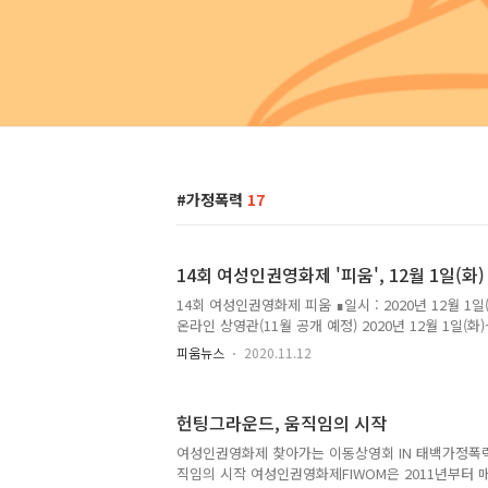
가정폭력
17
14회 여성인권영화제 '피움', 12월 1일(화
14회 여성인권영화제 피움 ∎일시 : 2020년 12월 1일(
온라인 상영관(11월 공개 예정) 2020년 12월 1일(화)
화제가 진행됩니다! 전면 무료 상영이며, 온라인 상영
피움뉴스
2020.11.12
화를 보실 수 있습니다:) 특별히 올해는 역대 상영작 
합니다. 여성 인권 관련 다양한 주제의 영화를 '피움'
영관은 11월 말에 공개됩니다. 예매 오픈을 기다려주
헌팅그라운드, 움직임의 시작
2배로 즐기는 방법 하나, 개막식, 폐막식 함께 하기 둘,
톡톡'을 통해 주제별 전문가&당사자와 이야기 나누기
여성인권영화제 찾아가는 이동상영회 IN 태백가정폭
그램, 페이스북 이벤트 참여해서 선물 받기
직임의 시작 여성인권영화제FIWOM은 2011년부터 