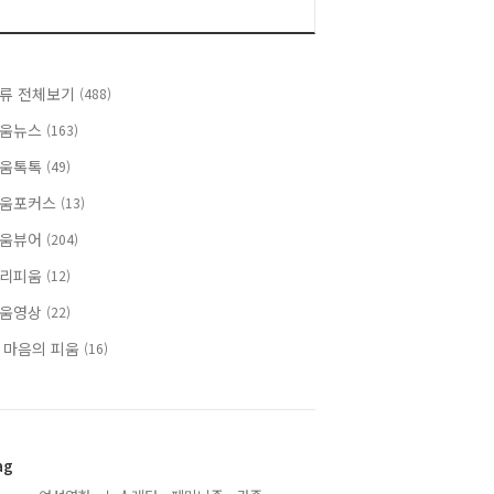
류 전체보기
(488)
움뉴스
(163)
움톡톡
(49)
움포커스
(13)
움뷰어
(204)
리피움
(12)
움영상
(22)
 마음의 피움
(16)
ag