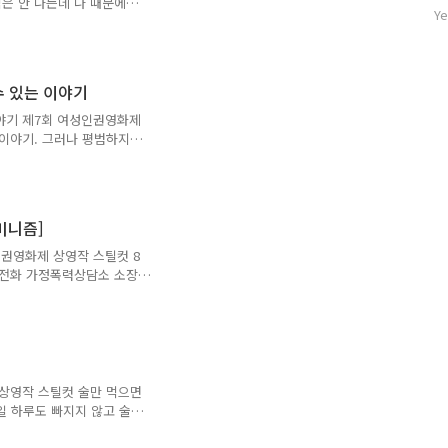
억은 안 나는데 나 때문에
자
Ye
당시 중학생이었던 나는 아직
수
지만 그게 어떤 의미인지,
칠지는 알 수 없었다. 친구
던 내가 조금 더 일찍 영
수 있는 이야기
사회 통념을 바탕으로 집안
 위치에도 불구하고 그의 잘
이야기 제7회 여성인권영화제
, 그에게 제재를 가할 수
 이야기. 그러나 평범하지는
이야기다. 영화의 시작은 우
 통의 전화. "엄마, 아빠가
" 아이의 절규는 처절하게 들
990년의 일. 시간이 흘러,
페미니즘]
번 일어난다. 조금 더 끔찍한
라나 결혼하였다. 가정폭력의
인권영화제 상영작 스틸컷 8
짐하며 결..
의전화 가정폭력상담소 소장
신문 기자가 영화를 본 관
오와 주의 여성교도소에 수감
 경험한 폭력을 서로 나누
고 피움 톡톡에 참여한 한
교도소에 수감됐는데 감옥에
 재소자들의 말과 아동성폭력
 상영작 스틸컷 술만 먹으면
PTSD)으로 인해 또다시
일 하루도 빠지지 않고 술을
 못해 아버지를 밀친 나와