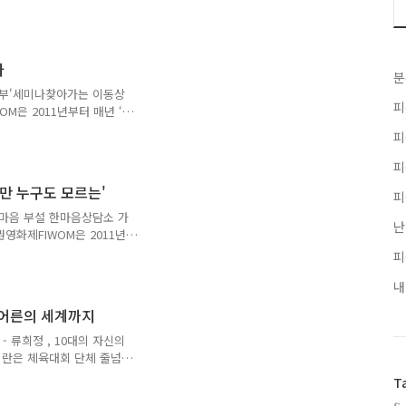
은 서울에서만 진행되던 여성
에 대해 다양한 논의를 나
에는 7월 한 달 동안 찾아가
 지역 43개 기관에 나누었습
다
담소에서 진행한 '헌팅 그라운
분
람들이 피해자의 이야기를 들
안부'세미나찾아가는 이동상
피
잘 사는 선진국에서는 잘 대
M은 2011년부터 매년 ‘여
인권영화제 지역상영은 서울
피
 지역 주민이 여성인권에
획되었습니다. 2017년에는
피
1편의 상영작을 20개 지역
만 누구도 모르는'
피
9일 일본군 '위안부' 세미나의
보면 미국의 대학에서 여성
마음 부설 한마음상담소 가
난
사회는 적어도 여성들에게 있
영화제FIWOM은 2011년
습니다. 여성인권영화제 지
피
하여 더 많은 지역 주민이
마련하고자 기획되었습니다.
내
개최하여 총 11편의 상영작
 어른의 세계까지
017년 7월 6일 사단법인
 누구도 모르는' 상영회 후
 류희정 , 10대의 자신의
에 대한 기초적 이해 설명
미란은 체육대회 단체 줄넘
하던 담임선생님은 더 잘하는
T
 그녀의 자리를 뺏겨버린 미