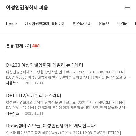
여성인권영화제 피움
Home
여성인권영화제 홈페이지
인스타그램
유튜브
트위터
분류 전체보기
488
D+2🤸‍♀️ 여성인권영화제 데일리 뉴스레터
여성인권영화제의 다양한 상영작을 만나보세요! 2021.12.10. FIWOM LETTER |
DAILY Vol.03 여성인권영화제 벌써 3일차를 맞이했습니다! 어제는 본격적으로 GV
와 피움톡톡이 시작되었는데요그 뜨거운 현장 뉴스레터에 담아보았습니다 그리고
피움뉴스
2021.12.11
오늘의 상영작도 빼놓지 않고 전해드리겠습니다! 다양한 소식과 함께 찾아온 데일리
뉴스레터 함께 하시죠! 현장에서 다양한 GV와 FT를 만나보실 수 있습니다! ✨예매로
D+1🤸‍♀️12/9 데일리 뉴스레터
함께하기 어제의 피움 톡!톡! GV 의 GV가 여성인권영화제 행사의 포문을 열었습니
여성인권영화제의 다양한 상영작을 만나보세요! 2021.12.09. FIWOM LETTER |
다. 은 권우정 감독의 작품으로 장애를 가진 딸의 까치발을 소재로 포착한 장애자녀
DAILY Vol.02 여성인권영화제 드디어 어제 개막했습니다! 멋진 관객 분들과 손님들
엄마의 모습을 다룬 다큐멘터리 입니다. 작품에서 감독은 자신이 장애자녀의 엄마로
이 자리를 빛내주셨습니다. 오늘부터 다양한 영화와 행사들이 CGV 압구정 아트하우
서 '여성' 과 '엄마' 라는 이름 사이에서 겪..
피움뉴스
2021.12.11
스에서 진행됩니다 앞으로 진행될 여성인권영화제를 즐기고 싶다면? 현장에 찾아 함
께 해주세요! 또 뉴스레터를 통해서 다양한 행사 후기와 그날의 상영작을 확인하실
D-day🎬바로 오늘, 여성인권영화제 개막합니다!
수 있으니 많은 관심 부탁드립니다 개막식은 '현재의 조건을 넘어서는 사람들' 을 주
인스타 라이브로도 함께 해요(ﾉ◕ヮ◕)ﾉ*:･ﾟ✧ 2021.12.08. FIWOM LETTER |
제로, 영화제의 여러 이야기를 속속들이 담아 전해드렸습니다! 여성인권영화제, 한국