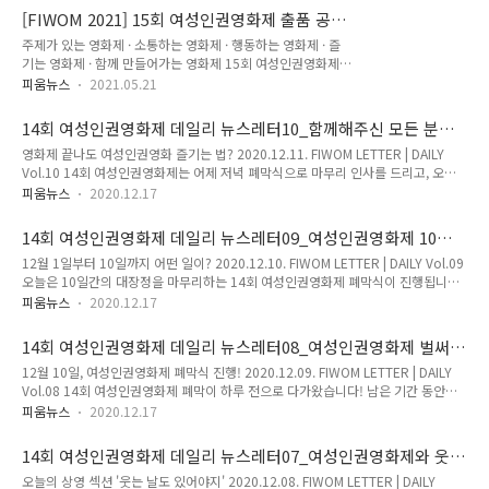
Rights Entry Rules HIT : 45 date : 2021-05-20 The 15th Film Festival for
: CGV아트하우스 압구정 ▪ 주최 : 한국여성의전화 ▪ 모집기간 :
[FIWOM 2021] 15회 여성인권영화제 출품 공모
Women’s Rights Entry Rules (FIWOM 2021)Deadline..
11월 1..
전 개최
주제가 있는 영화제 · 소통하는 영화제 · 행동하는 영화제 · 즐
기는 영화제 · 함께 만들어가는 영화제 15회 여성인권영화제
(FIWOM 2021) 출품작 공모 안내 마감. 2021년 6월 20일(일)
피움뉴스
2021.05.21
출품 공모 안내 자세히 보기: https://vo.la/bQPlg 제14회 여
성인권영화제 2020.12.1-10 공지사항 Home - 커뮤니티 - 공
14회 여성인권영화제 데일리 뉴스레터10_함께해주신 모든 분들
지사항 15회 여성인권영화제(FIWOM 2021) 출품작 공모 안내
께 감사드립니다!
영화제 끝나도 여성인권영화 즐기는 법? 2020.12.11. FIWOM LETTER | DAILY
조회수 : 44 등록일 : 2021-05-20... fiwom.org 여성인권영화
Vol.10 14회 여성인권영화제는 어제 저녁 폐막식으로 마무리 인사를 드리고, 오늘
제(Film Festival for Women's rights)는 일상적으로 일어나는
마지막 뉴스레터로 찾아왔습니다! 😥 길다고 느꼈던 10일의 시간이었는데 이렇게
여성폭력의 현실과 심각성을 알리고 피해자의 생존과 치유를 지
피움뉴스
2020.12.17
끝이 나니 참 짧았다는 생각도 듭니다. 영화제의 준비와 진행 과정에서 많은 분들에
지하는 문화를 확산하기 위해 2006년에 시작된 영화제입니다.
게 힘을 얻었습니다. 함께해주신 모든 분들과 무엇보다 영화제를 열정적으로 즐겨주
올해로 ..
14회 여성인권영화제 데일리 뉴스레터09_여성인권영화제 10일
신 관객분들에게 감사 인사를 드립니다. 🙇‍♀️ 끝이 나서 너무 아쉬우시다고요? 오늘 뉴
간 대장정의 마무리
12월 1일부터 10일까지 어떤 일이? 2020.12.10. FIWOM LETTER | DAILY Vol.09
스레터에서 역대 상영작을 다시 보실 수 있는 방법을 알려드리니 놓치지 마세요:) 14
오늘은 10일간의 대장정을 마무리하는 14회 여성인권영화제 폐막식이 진행됩니다!
회 여성인권영화제 폐막식을 여성인권영화제 유튜브 채널에서 다시 볼 수 있어요. 👏
저녁 7시에 여성인권영화제 유튜브 생중계로 만나요. 💕 오늘 6시까지 상영하는 영
10일간 진행된 영화제를 숫자로 살펴..
피움뉴스
2020.12.17
화들을 꼭 챙겨보시길 추천드립니다:) 14회 여성인권영화제 폐막식은 12월 10일 목
요일 저녁 7시, 여성인권영화제 유튜브 채널에서 진행됩니다. 👏 마지막 기회! 오늘
14회 여성인권영화제 데일리 뉴스레터08_여성인권영화제 벌써
오후 6시까지 보실 수 있는 상영작을 온라인 상영관에서 지금 바로 관람하세요! 지금
폐막한다고요?!
12월 10일, 여성인권영화제 폐막식 진행! 2020.12.09. FIWOM LETTER | DAILY
까지 진행된 GV와 피움톡톡은 여성인권영화제 유튜브 채널에서 보실 수 있어요. 👀
Vol.08 14회 여성인권영화제 폐막이 하루 전으로 다가왔습니다! 남은 기간 동안에
온라인 무료 상영으로 진행되는 여성인권영화제는여러분의 후원과 참여로 만들어집
도 많이 관람해 주세요:) 12월 10일 목요일 저녁 7시에는 폐막식이 진행됩니다. 함께
니다. 여성인권영화제 밀어주기🤛 ..
피움뉴스
2020.12.17
하셔서 마무리를 빛내주세요. ✨ 어제 마지막으로 진행한 GV와 피움톡톡은 여성인권
영화제 유튜브 채널에서 보실 수 있습니다. 12월 10일 목요일 저녁 7시, 여성인권영
14회 여성인권영화제 데일리 뉴스레터07_여성인권영화제와 웃
화제 유튜브 채널에서 폐막식이 진행됩니다. 🤩 10일 목요일 오후 6시까지 보실 수
는 날 보내는 거 어떠세요?
오늘의 상영 섹션 '웃는 날도 있어야지' 2020.12.08. FIWOM LETTER | DAILY
있는 상영작을 온라인 상영관에서 지금 바로 관람하세요! 지금까지 진행된 GV와 피