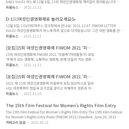
DAILY Vol.01 어느새 12월 8일, 15회 여성인권영화제 개막일이 찾아왔습니다! 개
여성의전화 인스타그램에서 다시 보실 수 있어요. 오늘부터 현장에서 다양한 GV와
막식은 저녁 7시에 시작됩니다. 현장에 참석하지 않은 분들도 함께할 수 있도록 인스
FT를 만나보실 수 있습니다! ✨예매로 함께하기 ..
피움뉴스
2021.12.11
타그램 라이브 방송이 진행될 예정이오니 많이 시청해주세요!😎 올해의 개막작 소개
해드립니다. 여성인권영화제는 총 5개의 섹션으로 이루어져 있습니다. 어떤 내용일
D-1🤸‍♀️여성인권영화제로 놀러오세요🥳
까요?👀 '현재의 조건으로 미래를 상상하지 말 것' 15회 여성인권영화제 개막! 15회
12월 8일, CGV아트하우스 압구정에서 만나요! 2021.12.07. FIWOM LETTER
여성인권영화제가 드디어 개막합니다 8일부터 12일까지, CGV아트하우스 압구정에
Vol.02 여성인권영화제가 어느새 하루 앞으로 다가왔습니다! 그간 어떤 영화를 만나
서 54편의 여성인권영화가 함께하는데요. 어떤 영화들을 만나볼 수 있는지 자세히
볼 수 있을지, 언제부터 예매할 수 있을지 많이 궁금하셨을 텐데요 이번 뉴스레터에
살펴보아요👀 여성인권영화제 상영시간표..
피움뉴스
2021.12.11
서 소개해드리겠습니다! 여성인권영화제 온라인 예매 시작합니다! 피움톡톡/GV 일
정과 정보가 공개되었습니다! 패키지 티켓 구매 OPEN! 여성인권영화제와 함께해주
[모집]15회 여성인권영화제 FIWOM 2021 ‘피움
세요! 여성인권영화제예매 OPEN! 15회 여성인권영화제의 온라인 예매가 시작되었
족’(자원활동가) 모집
15회 여성인권영화제 FIWOM 2021 ‘피움족’(자원활동가) 모집
습니다 온라인 예매는 CGV아트하우스 압구정 홈페이지에서 가능합니다. 꼭 보고 싶
‘주제가 있는 영화제, 소통하는 영화제, 함께 만들어 가는 영화
었던 영화 놓치지 않도록 잊지 말고 예매해주세요! 🎥CGV아트하우스 압구정 홈페이
제, 행동하는 영화제, 즐기는 영화제’를 모토로 2006년부터 시
지 바로가기 피움톡톡 일정 大공개 이번 15회 여성인..
피움뉴스
2021.11.11
작된 여성인권영화제가 오는 12월, 제 15회를 맞습니다. 여성인
권영화제는 자원활동가들의 손으로 만들어 갑니다. 여성인권의
[모집]15회 여성인권영화제 FIWOM 2021 ‘피움
가치를 확산하는 길에 함께 할 여러분의 많은 지원 바랍니다. ▪
뷰어’ 모집
2021 제 15회 여성인권영화제 피움뷰어 모집 일상적으로 일어
기간 : 2021년 12월 8일 ~ 12일 ▪ 장소 : CGV아트하우스 압구
나는 여성폭력의 현실과 심각성을 알리고 피해자의 생존과 치유
정 ▪ 주최 : 한국여성의전화 ▪ 모집 기간 : ~ 2021년 11월 25일
를 지지하는 문화를 확산하기 위해 한국여성의전화 주최로
(목) ▪ 서류합격자 발표 : 11월 26일(금) ▪ 면접 : 11월 29일
피움뉴스
2021.11.10
2006년에 시작된 여성인권영화제 피움이 오는 12월, 15회를
(월)~11월 30일(화) ▪ 최종합격자 발표 : 12월 1일(수) ▪ 오리엔
맞이합니다. ‘주제가 있는 영화제, 소통하는 영화제, 함께 만들어
테이션: 12월 2일(목)..
The 15th Film Festival for Women’s Rights Film Entry
가는 영화제, 행동하는 영화제, 즐기는 영화제’를 모토로 진행되
The 15th Film Festival for Women’s Rights Film Entry The 15th Film Festival
는 여성인권영화제의 2021년을 함께 만들어 갈 ‘피움뷰어’를 다
for Women’s Rights Entry Rules (FIWOM 2021) Deadline: June 20, 2021
음과 같이 모집합니다. 여성인권영화제의 웹기자단으로서 여성
https://vo.la/scQGb 13th Film Festival for Women's rights FIWOM NEWS
인권영화제와 함께 소통하고 행동하고 즐기게 될 여러분의 참여
카테고리 없음
2021.05.21
Home - COMMUNITY - FIWOM NEWS The 15th Film Festival for Women’s
를 기다립니다. ▪ 기간 : 2021년 12월 8일(수) ~ 12일(일) ▪ 장소