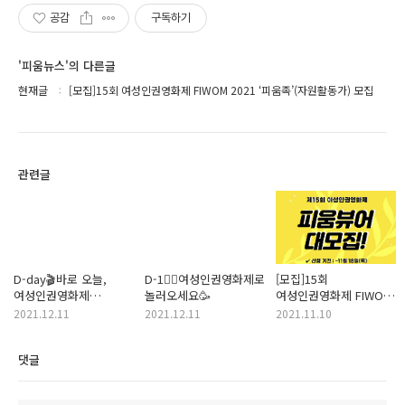
공감
구독하기
'피움뉴스'의 다른글
현재글
[모집]15회 여성인권영화제 FIWOM 2021 ‘피움족’(자원활동가) 모집
관련글
D-day🎬바로 오늘,
D-1🤸‍♀️여성인권영화제로
[모집]15회
여성인권영화제
놀러오세요🥳
여성인권영화제 FIWOM
개막합니다!
2021 ‘피움뷰어’ 모집
2021.12.11
2021.12.11
2021.11.10
댓글