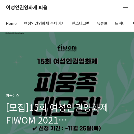
여성인권영화제 피움
Home
여성인권영화제 홈페이지
인스타그램
유튜브
트위터
피움뉴스
[모집]15회 여성인권영화제
FIWOM 2021
‘피움족’(자원활동가) 모집