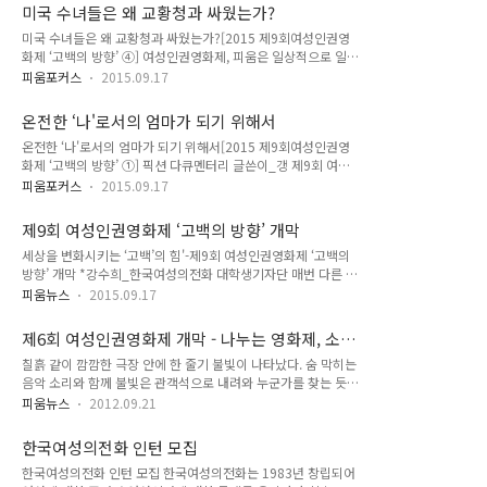
들어 버린대도, 대학은 언제까지나 정결하게 제 자리를 지킬 것
변호사가 증거물을 숨기거나 바꾸는 행위는 법정 모독이자 사법
미국 수녀들은 왜 교황청과 싸웠는가?
만 같다. 물론 이는 어디까지나 이미지다. 하지만 이제는 대학이
방해죄였다..
미국 수녀들은 왜 교황청과 싸웠는가?[2015 제9회여성인권영
라는 ‘이미지’에서 한 걸음 떨어져서 이야기 해보자. 진짜 우리
화제 ‘고백의 방향’ ④] 여성인권영화제, 피움은 일상적으로 일어
사회의 대학은 어떤 모습으로 자리하고 있는가. 치열한 입시 경
나는 여성폭력의 현실과 심각성을 알리고 피해자의 생존과 치유
쟁과 ‘인 서울’이라는 말로 대표되는 서열화된 대학 구조 속에서
피움포커스
2015.09.17
를 지지하는 문화를 확산하기 위해 한국여성의전화 주최로
학생들은 더 높은 서열의 대학에 입학하고자 노력해야만 한다.
2006년에 시작된 영화제입니다. '고백의 방향'을 주제로 한 제9
해당 대학이 어떤 학문을 어떻게 가르쳐주는가 보다는 해당 대학
온전한 ‘나'로서의 엄마가 되기 위해서
회 여성인권영화제에서는 어떤 영화, 어떤 이야기, 어떤 사람들
을 졸업하면 사회적으로 ..
온전한 ‘나'로서의 엄마가 되기 위해서[2015 제9회여성인권영
을 만날 수 있을까요? 9월 16일부터 20일까지 서울극장에서 19
화제 ‘고백의 방향’ ①] 픽션 다큐멘터리 글쓴이_갱 제9회 여성
개국 29편의 영화로 만나게 될 제9회 여성인권영화제 '고백의
인권영화제 상영작 스틸컷 출산은 ‘나'로서의 끝인 걸까. 아니면
방향'의 이야기. 지금 시작합니다. - 기자 말 * 필자 이미영은 우
피움포커스
2015.09.17
또 다른 ‘나'를 만나는 과정인 걸까. 친정엄마를 비롯한 많은 사
리신학연구소 연구원입니다. 제9회 여성인권영화제 상영작 스
람들이 후자라고 이야기해주었지만, 소중한 이들의 격려에도 불
틸컷 지난 2015년 4월 16일, 가톨릭교회 안에서는 교황청과 미
제9회 여성인권영화제 ‘고백의 방향’ 개막
구하고 나의 두려움은 늘 전자에 머물러 있었다. 그렇다고 해서
국 여성수도자 대표기구인 ..
세상을 변화시키는 ‘고백’의 힘'-제9회 여성인권영화제 ‘고백의
갑작스럽게 찾아온 아기였던 것도 아니었다. 나는 임신이 어려운
방향’ 개막 *강수희_한국여성의전화 대학생기자단 매번 다른 슬
편에 속했고, 그 때문에 파트너와 난임 클리닉을 오가며 임신을
로건을 선보였던 여성인권영화제가 올해는 ‘고백의 방향’이라는
기다렸다. 물론 임신 테스트기에 두 줄이 떴을 때 기뻤고 행복했
피움뉴스
2015.09.17
주제로 찾아왔다. 말하기는 목소리로만 하는 게 아니라는 걸 보
으나, 확실히 오랜 시간 공들여 아기를 맞을 준비를 했다고 해서
여주듯 오프닝은 소리 댄스 프로젝트(명지혜, 이민숙)의 춤 공연
임신으로 인한 두려움과 불안이 없어지는 건 아니었다. 의 주인
제6회 여성인권영화제 개막 - 나누는 영화제, 소
으로 시작되었다. 고백하기 직전의 숨소리, 이 고백을 할까, 말까
공인 올리비아 역시 그..
통하는 영화제, 행동하는 영화제
칠흙 같이 깜깜한 극장 안에 한 줄기 불빛이 나타났다. 숨 막히는
망설이며 이리저리 까딱이는 발. 소리 댄스 프로젝트의 동작 하
음악 소리와 함께 불빛은 관객석으로 내려와 누군가를 찾는 듯
나에 500여 명의 관객이 숨죽여 공연에 집중하는 가운데, 9월
어지럽게 사람들을 훑었다. 객석을 가득 메운 300여 명의 관객
16일 7시, 서울시 종로구 서울극장에서 제9회 여성인권영화제
피움뉴스
2012.09.21
은 숨을 죽이고 불빛을 쫓았다. 제6회 여성인권영화제에서 펼쳐
의 막이 올랐다. 올해 19개국 29편의 영화를 상영하게 될 여성
진 ‘소리 댄스 프로젝트’의 오프닝 공연 모습이다. 이번 영화제의
인권영화제 고미경, 손명희, 오영란 집행위원장은 ‘전화로, 이메
한국여성의전화 인턴 모집
컨셉인 ‘탐정’ 이미지를 형상화한 현대무용 퍼포먼스였다. 20일
일로, 맨얼굴로 전해 온..
한국여성의전화 인턴 모집 한국여성의전화는 1983년 창립되어
저녁 7시 30분 성북구 아리랑시네센터에서 제6회 여성인권영화