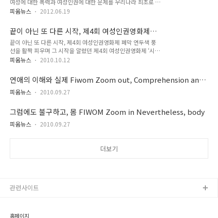
여성에 대한 폭력과 여성인권에 대한 문제를 우리나라 최초로 제
제가 개막했다. 여성인권영화제 은 일상적으로 일어나는 여성폭
기한 단체로 가정폭력, 성폭력 상담 활동 및 모든 폭력으로부터
력의 현실과 심각성을 알리고 피해자의 생존과 치유를 지지하는
피움뉴스
2012.06.19
여성의 인권을 보호하고, 성평등한 사회를 만들기 위해 노력하고
문화를 확산하기 위해 한국여성의전화 주최로 2006년에 시작한
있는 여성단체입니다. 또한 여성폭력의 현실과 심각성을 알리고
영화제다. 올해로 6회째를 맞는 여성인권영화제는 그동안 가정
끝이 아닌 또 다른 시작, 제4회 여성인권영화제
피해자의 생존과 자유를 지지하는 문화를 확산하기 위해 2006
폭력과 성폭력 등 여성에 대한..
폐막
끝이 아닌 또 다른 시작, 제4회 여성인권영화제 폐막 연두색 풍
년부터 여성인권영화제를 개최하고 있습니다. 사람과 사람이 만
선을 활짝 피우며 그 시작을 알렸던 제4회 여성인권영화제 ‘시작
나서 아름다운 곳, 한국여성의전화와 함께 할 열정 있는 인턴을
했으니 두려움 없이’ 가 10월9일 폐막했다. 메인 슬로건에 맞는
모집합니다. 많은 지원 부탁드립니다. ■ 모집부문 모집인원 : 0
피움뉴스
2010.10.12
섬세하고 파워풀한 공연으로 힘찬 시작을 알린 4회 여성인권영
명 담당업무 : 여성인권영화제 프로그램팀 운영 지원 모집인원 :
화제는, 영화제와 함께한 관객들의 힘찬 박수 덕에 영화제의 끝
0명 담당업무 : 여성인권영화제 홍보팀 운영 지원 ■ 지원자격
연애의 이해와 실제 Fiwom Zoom out, Comprehension and
을 성대하게 맞이하게 되었다. ‘일상과 투쟁의 나날들’,‘여전히
여성폭력근절과 여성인권에 관심이..
reality of love affairs
아무도 모르는 이야기’,‘그대 마음과 만나 피움’,‘피움 줌인’,‘피움
피움뉴스
2010.09.27
줌아웃’섹션으로 나뉘어 상영된 영화들은 여성들의‘생존’,‘현
실’,‘치유’에 대한 의미 있는 물음을 던져주었다. 이번 영화제의
그럼에도 불구하고, 몸 FIWOM Zoom in Nevertheless, body
집중과 확장인‘그럼에도 불구하고 몸’,‘연애의 이해와 실제’ 섹션
피움뉴스
2010.09.27
은 우리 사회의 이슈인 낙태와 연애에 포커스를 맞추며 많은 화
제와 공감대를 ..
더보기
관련사이트
홈페이지