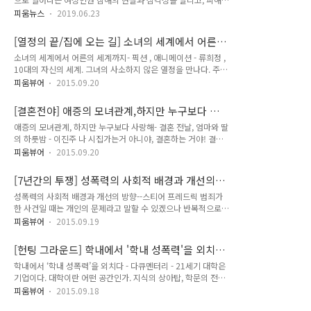
러분 안녕하세요-! " 여성인권영화제 수석 프로그래머 란희 님의
의 생존과 치유를 지지하는 문화를 확산하기 위해 한국여성의전
진행으로 영화제의 막을 올리는 개막식이 진행되었습니다. 언제
피움뉴스
2019.06.23
화 주최로 2006년에 시작된 영화제입니다. 작년에 이어 올해도,
나 든든한 공동 집행위원장인 미주, 근양 님의 개막선언으로 행
서울에서만 진행되던 여성인권영화제를 지역으로 확대하여, 더
사가 시작되었는데요. 개막식에 참석한 다양한 관객들 덕분에
[열정의 끝/집에 오는 길] 소녀의 세계에서 어른
많은 지역 주민이 영화를 통해 여성인권에 대한 다양한 논의를
CGV 본관이 들썩였다는 후문입니다..
의 세계까지
소녀의 세계에서 어른의 세계까지- 픽션 , 애니메이션 - 류희정 ,
나눌 수 있는 장을 마련하고자 합니다. 시대상에 따른 여성상의
10대의 자신의 세계. 그녀의 사소하지 않은 열정을 만나다. 주인
변화가 드러난 영화, 가정폭력에 대한 통념을 짚는 영화, 여성의
공 미란은 체육대회 단체 줄넘기를 연습하다가, 자꾸만 줄에 걸
나이 듦과 노동, 몸에 대한 이야기를 담은 영화 등 영화라는 콘텐
피움뷰어
2015.09.20
린다. 연습을 감독하던 담임선생님은 더 잘하는 반 친구와 그녀
츠를 통해 열린 공간에서 여성인권과 여성폭력에 대해 다양한 주
의 자리를 바꾸기를 원한다. 순식간에 그녀의 자리를 뺏겨버린
제를 지역에 알리고자 하는 기관 및 모임의 많은 신청 바랍니다.
[결혼전야] 애증의 모녀관계,하지만 누구보다 사
미란은 더 잘할 거다, 연습해오겠다고 말한다. 학교가 끝나고 미
■ 모집..
랑해
애증의 모녀관계, 하지만 누구보다 사랑해- 결혼 전날, 엄마와 딸
란은 매일같이 줄넘기 연습을 한다. 이전보다 그녀의 실력은 빼
의 하룻밤 - 이진주 나 시집가는거 아니야, 결혼하는 거야! 결혼
어나게 늘었지만, 여전히 그녀는 단체 줄넘기의 걸림돌이었다.
전날 밤, 엄마는 딸이 가난한 연극배우에게 시집을 간다며 걱정
담임선생님은 그녀의 종목을 바꾸라고 권유하다, 이내 화를 낸
피움뷰어
2015.09.20
을 늘어놓는다. 딸도 돈이 안 되는 연극을 하니, 남편은 제대로
다. 선생님의 눈에 미란의 줄넘기는 ‘고집’이었기 때문이다. 그녀
된 직장이 있어야 한다며 잘나가는 과거 애인의 안부까지 물으며
탓에 반 친구들은 좋은 줄넘기 성적을 거두지 못할 거고, 이는 곧
[7년간의 투쟁] 성폭력의 사회적 배경과 개선의
다소 아쉬워한다. 하지만 딸은 서로 좋아하는 일 그만둘 거면 그
체육대회 전체에서 좋은..
방향
성폭력의 사회적 배경과 개선의 방향--스티어 프레드릭 범죄가
깟 결혼을 왜하냐며 소리친다. 사실 정말 당연한 말이지만 현대
한 사건일 때는 개인의 문제라고 말할 수 있겠으나 반복적으로,
사회에서 그렇지 못한 부부, 특히 여성들이 많다. 결혼 후, 혹은
한 단체 중심적으로 향하거나, 정의가 이루어지지 못한다면 시회
아이가 생기면 원하든 원치 않든 직업을 버리거나 이직하는 여성
피움뷰어
2015.09.19
적 문제를 고려할 수밖에 없다. 학대를 당하는 아이를 돕고자 호
이 대부분일 것이다. 물론 개인의 선택에 달린 문제이지만 정말
주에서 온 봉사활동가인 샬롯 켐벨 스테판 (Charlotte
본인을 위한 결정인지는 의문이다.또 딸은 “시집가는거 아니야,
[헌팅 그라운드] 학내에서 '학내 성폭력'을 외치
Campbell Stephen)이 케냐에 도착한지 2개월만에 당한 집단
결혼하는 거야!”라..
다.
학내에서 ‘학내 성폭력’을 외치다 - 다큐멘터리 - 21세기 대학은
강간은 하나의 단일 범죄였다. 그러나 강간, 아동 성 학대와 기본
기업이다. 대학이란 어떤 공간인가. 지식의 상아탑, 학문의 전당.
적 생활의 필수품을 얻기 위한 생존 섹스 (survival sex)를 포함
사람들에게 각인된 대학의 이미지는 이와 같은 고고한 이미지로
한 케냐에서의 수많은 성폭행 사건들을 모두살펴볼 때, 사회적
피움뷰어
2015.09.18
부터 시작된다. 사회가 시장 자본주의 속에서 돈과 경쟁으로 물
차원의 문제라고 결론을 내릴 수밖에 없다. 재판 때 한 피고 측