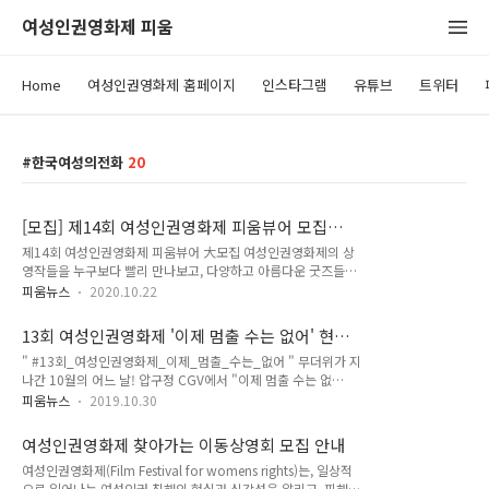
여성인권영화제 피움
Home
여성인권영화제 홈페이지
인스타그램
유튜브
트위터
한국여성의전화
20
[모집] 제14회 여성인권영화제 피움뷰어 모집
(~10/28)
제14회 여성인권영화제 피움뷰어 大모집 여성인권영화제의 상
영작들을 누구보다 빨리 만나보고, 다양하고 아름다운 굿즈들까
지 받아볼 수 있는 대외활동이 있다?! 폭력과 차별이 난무하는
피움뉴스
2020.10.22
이 세상에 의심을 품고 계신 바로 당신여성인권 관련 활동이 하
고 싶은데 도무지 뭘 해야할지 모르겠는 바로 당신‘피움뷰어’로
13회 여성인권영화제 '이제 멈출 수는 없어' 현장
지원하신다면, 확실하게 모시겠습니다! 신청 링크 :
후기
" #13회_여성인권영화제_이제_멈출_수는_없어 " 무더위가 지
https://forms.gle/KQsmUvfk7zgkDvS69 * 구글 로그인 후
나간 10월의 어느 날! 압구정 CGV에서 "이제 멈출 수는 없
작성 가능 신청 기간 : ~10월 28일(수) 합격자 발표 : 10월 29일
어"라는 슬로건으로 5일간 13회 여성인권영화제가 열렸습니다.
(목) "일상적으로 일어나는 여성폭력의 현실과 심각성을 알리고
피움뉴스
2019.10.30
본격적인 후기에 앞서 아직도 회자되고 있다는 여성인권영화제
피해자의 생존과 치유를 지지하는 문화를 확산하기 위해 한국여
트레일러 못 보신 분이 있다면 지금이 바로 기회! ▼▼ 13회 여
성의전화 주최로 2006년에 시작된 여성인권영화제 피움이 오는
여성인권영화제 찾아가는 이동상영회 모집 안내
성인권영화제 트레일러 다시 보기! ▼▼
12월, 14회..
여성인권영화제(Film Festival for womens rights)는, 일상적
https://www.youtube.com/watch?v=FyPRMykut8E " 여
으로 일어나는 여성인권 침해의 현실과 심각성을 알리고, 피해자