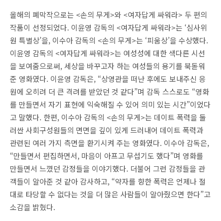
올해의 폐막작으로는 <손의 무게>와 <여자답게 싸워라> 두 편의
작품이 선정되었다. 이윤영 감독의 <여자답게 싸워라>는 ‘심사위
원 특별상’을, 이수아 감독의 <손의 무게>는 ‘피움상’을 수상했다.
이윤영 감독의 <여자답게 싸워라>는 여성성에 대한 색다른 시선
을 보여줌으로써, 세상을 바꾸고자 하는 여성들의 용기를 북돋워
준 영화였다. 이윤영 감독은, “상영관을 떠난 후에도 보내주신 응
원에 오히려 더 큰 격려를 받았던 것 같다”며 감독 스스로도 “영화
를 만들면서 자기 표현에 익숙해질 수 있어 의미 있는 시간”이었다
고 말했다. 한편, 이수아 감독의 <손의 무게>는 데이트 폭력을 둘
러싼 사회구성원들의 면면을 깊이 있게 드러내어 데이트 폭력과
관련된 여러 가지 측면을 환기시켜 주는 영화였다. 이수아 감독은,
“만들면서 편집하면서, 마음이 아프고 무섭기도 했다”며 영화를
만들면서 느꼈던 감정들을 이야기했다. 더불어 그런 감정들을 관
객들이 알아준 것 같아 감사하고, “약자를 향한 폭력은 언제나 절
대로 타당할 수 없다는 것을 더 많은 사람들이 알아줬으면 한다”고
소감을 밝혔다.