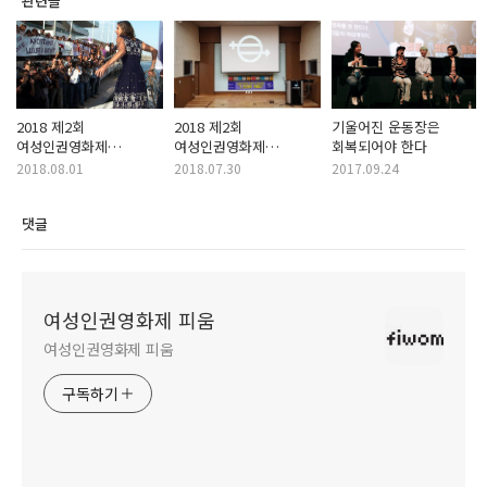
관련글
2018 제2회
2018 제2회
기울어진 운동장은
여성인권영화제
여성인권영화제
회복되어야 한다
찾아가는 이동상영회
찾아가는 이동상영회
2018.08.01
2018.07.30
2017.09.24
후기 - ②
후기 - ①
댓글
여성인권영화제 피움
여성인권영화제 피움
구독하기