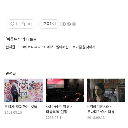
1
구독하기
'피움뉴스'의 다른글
현재글
<에로틱 부티크> 리뷰 - 잃어버린 오르가즘을 찾아서
관련글
우리가 후회하는 것들
<살아남은 이유>
<위장기혼>과 <
피움톡톡 현장
루나디가스> 리뷰
2018.09.15
2018.09.14
2018.09.13