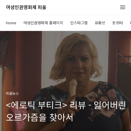
여성인권영화제 피움
Home
여성인권영화제 홈페이지
인스타그램
유튜브
트위터
피움뉴스
<에로틱 부티크> 리뷰 - 잃어버린
오르가즘을 찾아서