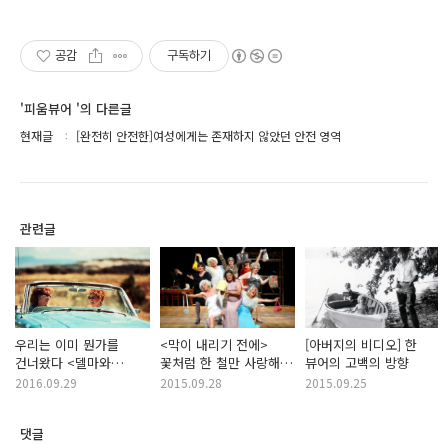
공감
구독하기
'피움뷰어 '의 다른글
현재글
[완전히 안전한]여성에게는 존재하지 않았던 안전 영역
관련글
우리는 이미 뭔가를
<막이 내리기 전에>
[아버지의 비디오] 한
건너왔다 <델마와
꽃처럼 한 철만 사랑해
뷰어의 고백의 방향
루이스>
줄 건가요
2016.09.29
2015.09.28
2015.09.25
댓글