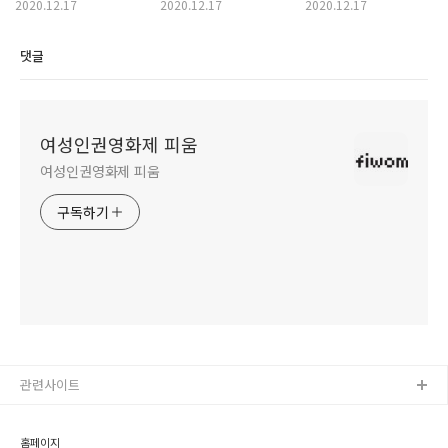
뉴스레터05_D+5,
뉴스레터04_D+4,
뉴스레터02_D+2, 예매
2020.12.17
2020.12.17
2020.12.17
일요일도
토요일에는 이런 영화
10,000명 돌파! 아직도
여성인권영화제!
어때요?
예매 안하셨어요?
댓글
여성인권영화제 피움
여성인권영화제 피움
구독하기
관련사이트
홈페이지