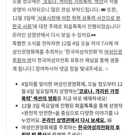
오늘 정오에는
'코로나, 격리된 가정폭력' 섹션
의 작품
상영이 시작되오니 많은 관심 부탁드립니다. 🎟
또한,
12월 3일에
'서울시장에 의한 위력 성폭력 사건으로 본
한국 사회'
에 대한 주제로 피움톡톡이 진행되었습니다!
온라인 상영관에서 다시 보실 수 있어요🕶
특별한 소식을 전하자면 12월 4일 오늘 저녁 7시에 여
성인권영화제를 추최하는 '한국여성의전화'의
여성인권
후원의 밤
이 한국여성의전화 유튜브 채널을 통해 생중
계 됩니다:) 참여하시어 댓글 창을 빛내주세요. ✨
4일차를 맞이한 여성인권영화제, 오늘 정오부터 12
월 6일 일요일까지 상영하는
'코로나, 격리된 가정
폭력' 섹션의 영화
를 지금 바로 예매하세요!
12월 3일 목요일에 진행된
피움톡톡
을 통해 상영작
<완전히 안전한>을 중심으로 다양한 이야기를 나
누었어요.
온라인 상영관에서 다시 보세요.
😆
여성인권영화제를 주최하는
한국여성의전화의 후
원의 밤 행사
에 함께해 주세요!