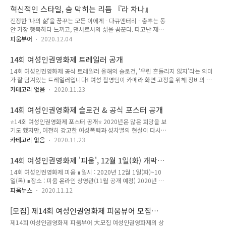
사회에서 어떻게 인식되고 있는지를 적나라하게 드러냈다. 사실, 여성에 대한 남성들
혁신적인 스타일, 숨 막히는 리듬 『라 차나』
의 이러한 관념은 지역과 시대를 초월하여 존재해왔다고 할 수 있다. 슈테판 볼만의
진정한 ‘나의 삶'을 꿈꾸는 모든 이에게 - 다큐멘터리 - 춤추는 동
책 『책 읽는 여자는 위험하다』가 이를 잘 설명해주고 있다. 문명이 시작된 후로부
안 가장 행복하다 느끼고, 댄서로서의 삶을 꿈꾼다. 타고난 재능
터 남성은 기득권 유지를 위해 문자와 책, 지식으로부터 여성을 격리시켰던 것이다.
과 부단한 노력은 예술가가 성취할 수 있는 최정상의 단계로 그
그 남성 출연자의 발언과 슈테판 볼만..
피움뷰어
2020.12.04
녀를 이끈다. 그러나 ’여성'의 낮은 사회적 지위는 뜻하지 않은
암울한 사건을 일으킨다. 일상을 비집고 들어와 그녀의 행복과
14회 여성인권영화제 트레일러 공개
꿈을 방해한다. 그녀가 자기 뜻대로 살 수 있는 ‘나의 삶’을 꿈꾸
14회 여성인권영화제 공식 트레일러 올해의 슬로건, '우린 흔들리지 않지'라는 의미
는 이상, 그의 일상은 곧 투쟁이다. 피움의 특별한 섹션 ‘일상과
가 잘 담겨있는 트레일러입니다! 여성 촬영팀이 카메라 화면 고정을 위해 장비의 수
투쟁의 나날들’의 추천작, 루시아 스토예비치 감독의 다큐멘터리
평을 맞추는 모습과 촬영하는 결연한 눈빛을 통해 어떤 상황에도 흔들리지 않을 우리
를 소개한다. 한 편의 공연과 같았던 삶 스페인 남부지방에서 발
카테고리 없음
2020.11.23
의 의지를 표현했습니다👍 - [제작] 연출/각본/음악/편집 - 신승은 PD - 손수현 촬
달한 플라멩코는 ’정열의 나라'라는 수식어답게 빠르고 강한 리
영/색보정 - 오희원 조연출/미술 - 류현아 촬영부 - 최윤주 동시녹음/믹싱 - 오세연
듬의 기타 연주, 노래, 춤을 선보이는 예술적 표현이다. 플라멩코
14회 여성인권영화제 슬로건 & 공식 포스터 공개
[출연] 자영 - 김자영 민애 - 오민애
특유의 격렬..
⭐14회 여성인권영화제 포스터 공개⭐ 2020년은 많은 희망을 보
기도 했지만, 여전히 강고한 여성폭력과 성차별의 현실이 다시금
드러난 해이기도 했습니다. 많은 분노를 느끼는 요즘이지만 우리
카테고리 없음
2020.11.23
는 흔들릴 수 없고, '우리'이기에 흔들리지 않는다는 의지와 희망
을 담은 올해의 슬로건과 포스터를 공개합니다! ■ 14회 여성인
14회 여성인권영화제 '피움', 12월 1일(화) 개막
권영화제 ▪ 슬로건 : 우린 흔들리지 않지 ▪ 기 간 : 2020년 12월
예정
14회 여성인권영화제 피움 ∎일시 : 2020년 12월 1일(화)~10
1일(화)~10일(목) ▪ 장 소 : 온라인 상영관 (추후 공개 예정 / 전
일(목) ∎장소 : 피움 온라인 상영관(11월 공개 예정) 2020년 12
편 무료상영) ▪ 주 최 : (사)한국여성의전화
월 1일(화)~10일(목), 14회 여성인권영화제가 진행됩니다! 전
피움뉴스
2020.11.12
면 무료 상영이며, 온라인 상영관 에서 언제 어디서나 영화를 보
실 수 있습니다:) 특별히 올해는 역대 상영작 증 엄선한 영화를
[모집] 제14회 여성인권영화제 피움뷰어 모집
앵콜 상영합니다. 여성 인권 관련 다양한 주제의 영화를 '피움'에
(~10/28)
제14회 여성인권영화제 피움뷰어 大모집 여성인권영화제의 상
서 만나보세요! 온라인 상영관은 11월 말에 공개됩니다. 예매 오