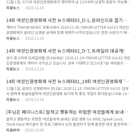
12월 1일, 드디어 여성인권영화제가 개막하여 낮 12시부터 상영작 관람이 가능해졌
전해드렸습니다! 여성인권영화제 유튜브에서 다시 보실 수 있어요. 12월 2일 수요일
는데 잘 보고 계신가요? 저녁 7시에는 온라인 개막식도 진행한다는 소식 잊지 않으
에 진행된 감독과의 대화와 피움톡!..
피움뉴스
2020.12.16
셨죠? 😆 개막 첫 날인 오늘의 상영작 섹션은 '만들어진 여성들, 넘어서는 여성들'입
니다! 즐거운 영화 감상 후 소감을 나누고 싶다면 '문자로 리뷰 공유하기 이벤트'도
14회 여성인권영화제 사전 뉴스레터03_D-1, 온라인으로 즐기는
참여해주세요👏 출품공모 본선 진출작 발표 소식도 전해드립니다. 피움 온라인 상영
개막식&영화제
개막식 'FIWOM NEWS' 유튜브에서 2020.11.30. FIWOM LETTER Vol.03 여성인
관에서 영화를 감상하실 수 있어요! 여성인권영화제 개막식이 12월 1일 화요일, '여
권영화제의 온라인 상영관 공개와 함께 예매가 시작되었습니다! 한정 수량이기 때문
성인권영화제' 유튜브 채널에서 진행됩니다. 출품공모 역대 최다 339편의 출품작 가
에 매진될 수 있으니 서둘러주세요🏃‍♀️ 또한, 개막식과 다양한 이벤트가 진행될 예정
운데 본선에 진출한 26편의 작품..
피움뉴스
2020.12.16
이니 많은 관심 부탁드립니다! 👏 14회 여성인권영화제 피움 온라인 상영관 OPEN!
지금 바로 예매하세요. 여성인권영화제 개막식 'FIWOM NEWS'가 12월 1일 화요일,
14회 여성인권영화제 사전 뉴스레터02_D-7, 트레일러 대공개!
'여성인권영화제' 유튜브 채널에서 진행됩니다. 여성인권영화제 SNS에서 나만의 슬
공식 포스터와 트레일러를 만나보세요! 2020.11.24. FIWOM LETTER Vol.02 여성
로건 만들기, 댓글로 영화 같이 보고 싶은 친구 태그하기 등 다양한 이벤트를 시작했
인권영화제의 개막이 다가오고 있습니다. 모두 기대하고 있으시죠?😆 여러분의 기
어요! 온라인 무료 상영으로 진행되는 여성인권영화제는 여러분의 후원과 참여로 만
대감을 더욱 증폭시킬 14회 여성인권영화제 공식 포스터와 트레일러를 오늘 공개합
들어집니다🙆‍♀️ 네이버 해..
피움뉴스
2020.12.16
니다🙌 그리고 피움뷰어의 리뷰를 통해 올해 상영작도 미리 만나보세요! 14회 여성
인권영화제 '우린 흔들리지 않지' 공식 포스터 디자이너 : Studio fych 김희애 14회
14회 여성인권영화제 사전 뉴스레터01_14회 여성인권영화제 '피
여성인권영화제의 공식 포스터가 공개되었습니다! 우리를 흔들리게 하는 많은 상황
움' 12월 1일 개막🎬
12월 1일, 온라인 상영관에서 만나요! 2020.11.10. FIWOM LETTER Vol.01 집에
속에서도 굳건히 자리 잡아 정해진 길을 가는 레일처럼 성평등 사회로 가는 여정 중
서 편하게 뒹굴뒹굴하며 여성인권영화 보기에 딱 좋은 계절이 찾아왔습니다🤩 14회
흔들리지 않을 우리의 의지를 담았습니다😍 포스터 소개 보기 14회 여성인권영화제
여성인권영화제가 12월 1일에 개막하여 10일까지 온라인으로 여러분 곁으로 찾아
트레일러 공개 [제작] 연출·각본·음악·편..
피움뉴스
2020.12.16
갑니다. 첫 번째 피움레터로 영화제 소식을 전해드립니다! 14회 여성인권영화제 개
막 소식과 함께 슬로건을 공개합니다👏 이번 영화제는 영화 리뷰와 행사 취재 기사를
[주님은 페미니스트] 말하고 행동하는 위험한 여성들에게 보내는
작성하는 '피움뷰어'와 함께합니다. 본격적인 활동 전, 오리엔테이션을 진행하여 첫
응원
말하고 행동하는 위험한 여성들에게 보내는 응원 영화 Go Wild, Speak Loud,
인사를 나누었습니다😍 현장의 이야기를 피움뷰어의 후기로 만나보세요. 14회 여성
Think Hard 케이블의 한 프로그램에서 남성 출연자가 함께 출연한 여성 출연자에게
인권영화제, 12월 1일 개막! 👉 2020.12.01.(화)~10.(목) 👉 온라인 상영 👉 전면
'설치고, 떠들고, 말하고, 생각하고, 내가 싫어하는 모든 것을 갖췄다'라고 발언한 적
무료 상영 14회 여성인권영화..
피움뷰어
2020.12.08
이 있다. 그 남성 출연자의 발언은 행동하는 여자, 말하는 여자, 생각하는 여자가 한국