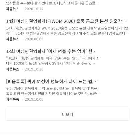
영작들을 누구보다 빨리 만나보고, 다양하고 아름다운 굿즈들까
픈을 기다려주세요! 14회 여성인권영화제, 2배로 즐기는 방법
지 받아볼 수 있는 대외활동이 있다?! 폭력과 차별이 난무하는
하나, 개막식, 폐막식 함께 하기 둘, '감독과의 대화' & '피움톡
피움뉴스
2020.10.22
이 세상에 의심을 품고 계신 바로 당신여성인권 관련 활동이 하
톡'을 통해 주제별 전문가&당사자와 이야기 나누기 셋, 추후 공
고 싶은데 도무지 뭘 해야할지 모르겠는 바로 당신‘피움뷰어’로
개되는 인스타그램, 페이스북 이벤트 참여해서 선물 받기
14회 여성인권영화제(FIWOM 2020) 출품 공모전 본선 진출작 발
지원하신다면, 확실하게 모시겠습니다! 신청 링크 :
표일정이 연기되었습니다.
14회 여성인권영화제(FIWOM 2020)출품 공모전 본선 진출작 발표일정이 연기되었
https://forms.gle/KQsmUvfk7zgkDvS69 * 구글 로그인 후
습니다. 14회 여성인권영화제 출품 공모전에 참여해 주신 모든 분들께 감사드립니
작성 가능 신청 기간 : ~10월 28일(수) 합격자 발표 : 10월 29일
다. 이번 출품 공모전 본선 진출작 발표를 5월 중 발표 예정이었으나, 코로나바이러
(목) "일상적으로 일어나는 여성폭력의 현실과 심각성을 알리고
피움뉴스
2020.06.09
스감염증(COVID-19) 확산으로 14회 여성인권영화제의 일정이 변경되면서 본선 진
피해자의 생존과 치유를 지지하는 문화를 확산하기 위해 한국여
출작 발표 일정이 연기되었습니다. 이에 변경된 본선 진출작 발표 일정을 재공지 드
성의전화 주최로 2006년에 시작된 여성인권영화제 피움이 오는
13회 여성인권영화제 '이제 멈출 수는 없어' 현장
리며, 참여해 주신 분들의 양해에 감사드립니다. 더불어 6월 24일(수)~6월 28일(일)
12월, 14회..
후기
" #13회_여성인권영화제_이제_멈출_수는_없어 " 무더위가 지
까지 개최 예정이었던 14회 여성인권영화제가 코로나바이러스감염증(COVID-19)
나간 10월의 어느 날! 압구정 CGV에서 "이제 멈출 수는 없
확산으로 8월로 일정이 변경되었음을 알려드립니다. 정확한 개최 일정은 추후 공지
어"라는 슬로건으로 5일간 13회 여성인권영화제가 열렸습니다.
예정이오니, 여성인권영화제 홈페이지와 SNS를 참고..
피움뉴스
2019.10.30
본격적인 후기에 앞서 아직도 회자되고 있다는 여성인권영화제
트레일러 못 보신 분이 있다면 지금이 바로 기회! ▼▼ 13회 여
[피움톡톡] 퀴어 여성이 행복하게 나이 드는 법,
성인권영화제 트레일러 다시 보기! ▼▼
열쇠는 ‘내 욕망 알기’
퀴어 여성이 행복하게 나이 드는 법, 열쇠는 ‘내 욕망 알기’ 피움
https://www.youtube.com/watch?v=FyPRMykut8E " 여
톡톡 의정 한국여성의전화 기자단 어떻게 나이들 것인가. 노년
러분 안녕하세요-! " 여성인권영화제 수석 프로그래머 란희 님의
여성의 삶을 다룬 제13회 여성인권영화제 상영작 , 의 상영 이후
진행으로 영화제의 막을 올리는 개막식이 진행되었습니다. 언제
피움톡톡
2019.10.06
진행된 ‘피움톡톡’의 주제다. 10월 6일 CGV아트하우스 압구정
나 든든한 공동 집행위원장인 미주, 근양 님의 개막선언으로 행
에서 , 를 쓴 최현숙 작가와 여성인권영화제 프로그램팀 활동가
사가 시작되었는데요. 개막식에 참석한 다양한 관객들 덕분에
정이 ‘여성, 성소수자의 노후에 대한 빈곤한 상상력을 넘어서’라
더보기
CGV 본관이 들썩였다는 후문입니다..
는 화두를 던지고 관객과 대화했다. 행복한 노년을 꿈꾸는 관객
들에게, 최 작가는 “자신이 진짜 원하는 것을 알아야 한다”고 말
했다. 신자유주의, 이성애중심주의, 가족중심주의 등 사회가 요
구하는 기준을 벗어나 생각하는 것의 중요성이 거듭 강조됐다.