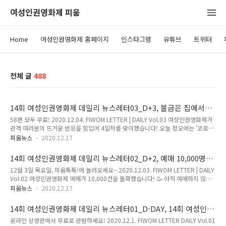
여성인권영화제 피움
Home
여성인권영화제 홈페이지
인스타그램
유튜브
트위터
전체 글
488
14회 여성인권영화제 데일리 뉴스레터03_D+3, 불금은 집에서
여성인권영화제와 함께!
58편 모두 무료! 2020.12.04. FIWOM LETTER | DAILY Vol.03 여성인권영화제가
관객 여러분의 뜨거운 반응을 힘입어 4일차를 맞이했습니다! 오늘 정오에는 '코로나,
격리된 가정폭력' 섹션의 작품 상영이 시작되오니 많은 관심 부탁드립니다. 🎟 또한,
피움뉴스
2020.12.17
12월 3일에 '서울시장에 의한 위력 성폭력 사건으로 본 한국 사회'에 대한 주제로 피
움톡톡이 진행되었습니다! 온라인 상영관에서 다시 보실 수 있어요🕶 특별한 소식을
14회 여성인권영화제 데일리 뉴스레터02_D+2, 예매 10,000명
전하자면 12월 4일 오늘 저녁 7시에 여성인권영화제를 추최하는 '한국여성의전
돌파! 아직도 예매 안하셨어요?
12월 3일 목요일, 피움톡톡!에 놀러오세요~ 2020.12.03. FIWOM LETTER | DAILY
화'의 여성인권 후원의 밤이 한국여성의전화 유튜브 채널을 통해 생중계 됩니다:) 참
Vol.02 여성인권영화제 예매가 10,000건을 돌파했습니다! 🥳 아직 예매하지 않으
여하시어 댓글 창을 빛내주세요. ✨ 4일차를 맞이한 여성인권영화제, 오늘 정오부터
신 분들은 서두르세요! 어제 열린 개막식은 즐겁게 시청하셨나요? 오늘 진행된 감독
12월 6일 일요일까지 상영하..
피움뉴스
2020.12.17
과의 대화와 피움톡톡은 여성인권영화제 유튜브에서 다시 보실 수 있습니다:) 앞으로
진행될 행사들을 통해 영화를 더욱 풍부히 즐기실 수 있으니 많이 참여해 주세요😁
14회 여성인권영화제 데일리 뉴스레터01_D-DAY, 14회 여성인권
그리고 드디어 굿즈 맛집 여성인권영화제의 굿즈가 텀블벅에 공개되었습니다! 지금
영화제 개막
온라인 상영관에서 무료로 관람하세요! 2020.12.1. FIWOM LETTER DAILY Vol.01
바로 살펴보세요👀 개막식은 FIWOM NEWS로, 영화제의 이야기를 속속들이 담아