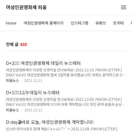
여성인권영화제 피움
Home
여성인권영화제 홈페이지
인스타그램
유튜브
트위터
전체 글
488
D+2🤸‍♀️ 여성인권영화제 데일리 뉴스레터
여성인권영화제의 다양한 상영작을 만나보세요! 2021.12.10. FIWOM LETTER |
DAILY Vol.03 여성인권영화제 벌써 3일차를 맞이했습니다! 어제는 본격적으로 GV
와 피움톡톡이 시작되었는데요그 뜨거운 현장 뉴스레터에 담아보았습니다 그리고
피움뉴스
2021.12.11
오늘의 상영작도 빼놓지 않고 전해드리겠습니다! 다양한 소식과 함께 찾아온 데일리
뉴스레터 함께 하시죠! 현장에서 다양한 GV와 FT를 만나보실 수 있습니다! ✨예매로
D+1🤸‍♀️12/9 데일리 뉴스레터
함께하기 어제의 피움 톡!톡! GV 의 GV가 여성인권영화제 행사의 포문을 열었습니
여성인권영화제의 다양한 상영작을 만나보세요! 2021.12.09. FIWOM LETTER |
다. 은 권우정 감독의 작품으로 장애를 가진 딸의 까치발을 소재로 포착한 장애자녀
DAILY Vol.02 여성인권영화제 드디어 어제 개막했습니다! 멋진 관객 분들과 손님들
엄마의 모습을 다룬 다큐멘터리 입니다. 작품에서 감독은 자신이 장애자녀의 엄마로
이 자리를 빛내주셨습니다. 오늘부터 다양한 영화와 행사들이 CGV 압구정 아트하우
서 '여성' 과 '엄마' 라는 이름 사이에서 겪..
피움뉴스
2021.12.11
스에서 진행됩니다 앞으로 진행될 여성인권영화제를 즐기고 싶다면? 현장에 찾아 함
께 해주세요! 또 뉴스레터를 통해서 다양한 행사 후기와 그날의 상영작을 확인하실
D-day🎬바로 오늘, 여성인권영화제 개막합니다!
수 있으니 많은 관심 부탁드립니다 개막식은 '현재의 조건을 넘어서는 사람들' 을 주
인스타 라이브로도 함께 해요(ﾉ◕ヮ◕)ﾉ*:･ﾟ✧ 2021.12.08. FIWOM LETTER |
제로, 영화제의 여러 이야기를 속속들이 담아 전해드렸습니다! 여성인권영화제, 한국