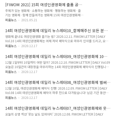
Rights Entry Rules HIT : 45 date : 2021-05-20 The 15th Film Festival for
: CGV아트하우스 압구정 ▪ 주최 : 한국여성의전화 ▪ 모집기간 :
[FIWOM 2021] 15회 여성인권영화제 출품 공모
Women’s Rights Entry Rules (FIWOM 2021)Deadline..
11월 1..
전 개최
주제가 있는 영화제 · 소통하는 영화제 · 행동하는 영화제 · 즐
기는 영화제 · 함께 만들어가는 영화제 15회 여성인권영화제
(FIWOM 2021) 출품작 공모 안내 마감. 2021년 6월 20일(일)
피움뉴스
2021.05.21
출품 공모 안내 자세히 보기: https://vo.la/bQPlg 제14회 여
성인권영화제 2020.12.1-10 공지사항 Home - 커뮤니티 - 공
14회 여성인권영화제 데일리 뉴스레터10_함께해주신 모든 분들
지사항 15회 여성인권영화제(FIWOM 2021) 출품작 공모 안내
께 감사드립니다!
영화제 끝나도 여성인권영화 즐기는 법? 2020.12.11. FIWOM LETTER | DAILY
조회수 : 44 등록일 : 2021-05-20... fiwom.org 여성인권영화
Vol.10 14회 여성인권영화제는 어제 저녁 폐막식으로 마무리 인사를 드리고, 오늘
제(Film Festival for Women's rights)는 일상적으로 일어나는
마지막 뉴스레터로 찾아왔습니다! 😥 길다고 느꼈던 10일의 시간이었는데 이렇게
여성폭력의 현실과 심각성을 알리고 피해자의 생존과 치유를 지
피움뉴스
2020.12.17
끝이 나니 참 짧았다는 생각도 듭니다. 영화제의 준비와 진행 과정에서 많은 분들에
지하는 문화를 확산하기 위해 2006년에 시작된 영화제입니다.
게 힘을 얻었습니다. 함께해주신 모든 분들과 무엇보다 영화제를 열정적으로 즐겨주
올해로 ..
14회 여성인권영화제 데일리 뉴스레터09_여성인권영화제 10일
신 관객분들에게 감사 인사를 드립니다. 🙇‍♀️ 끝이 나서 너무 아쉬우시다고요? 오늘 뉴
간 대장정의 마무리
12월 1일부터 10일까지 어떤 일이? 2020.12.10. FIWOM LETTER | DAILY Vol.09
스레터에서 역대 상영작을 다시 보실 수 있는 방법을 알려드리니 놓치지 마세요:) 14
오늘은 10일간의 대장정을 마무리하는 14회 여성인권영화제 폐막식이 진행됩니다!
회 여성인권영화제 폐막식을 여성인권영화제 유튜브 채널에서 다시 볼 수 있어요. 👏
저녁 7시에 여성인권영화제 유튜브 생중계로 만나요. 💕 오늘 6시까지 상영하는 영
10일간 진행된 영화제를 숫자로 살펴..
피움뉴스
2020.12.17
화들을 꼭 챙겨보시길 추천드립니다:) 14회 여성인권영화제 폐막식은 12월 10일 목
요일 저녁 7시, 여성인권영화제 유튜브 채널에서 진행됩니다. 👏 마지막 기회! 오늘
14회 여성인권영화제 데일리 뉴스레터08_여성인권영화제 벌써
오후 6시까지 보실 수 있는 상영작을 온라인 상영관에서 지금 바로 관람하세요! 지금
폐막한다고요?!
12월 10일, 여성인권영화제 폐막식 진행! 2020.12.09. FIWOM LETTER | DAILY
까지 진행된 GV와 피움톡톡은 여성인권영화제 유튜브 채널에서 보실 수 있어요. 👀
Vol.08 14회 여성인권영화제 폐막이 하루 전으로 다가왔습니다! 남은 기간 동안에
온라인 무료 상영으로 진행되는 여성인권영화제는여러분의 후원과 참여로 만들어집
도 많이 관람해 주세요:) 12월 10일 목요일 저녁 7시에는 폐막식이 진행됩니다. 함께
니다. 여성인권영화제 밀어주기🤛 ..
피움뉴스
2020.12.17
하셔서 마무리를 빛내주세요. ✨ 어제 마지막으로 진행한 GV와 피움톡톡은 여성인권
영화제 유튜브 채널에서 보실 수 있습니다. 12월 10일 목요일 저녁 7시, 여성인권영
14회 여성인권영화제 데일리 뉴스레터07_여성인권영화제와 웃
화제 유튜브 채널에서 폐막식이 진행됩니다. 🤩 10일 목요일 오후 6시까지 보실 수
는 날 보내는 거 어떠세요?
오늘의 상영 섹션 '웃는 날도 있어야지' 2020.12.08. FIWOM LETTER | DAILY
있는 상영작을 온라인 상영관에서 지금 바로 관람하세요! 지금까지 진행된 GV와 피