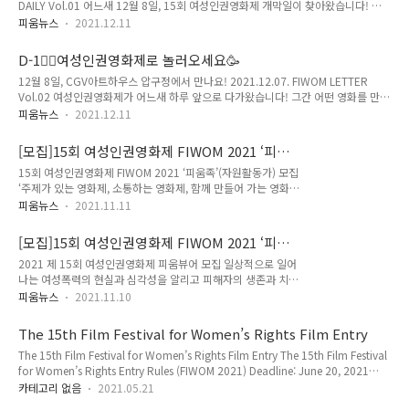
DAILY Vol.01 어느새 12월 8일, 15회 여성인권영화제 개막일이 찾아왔습니다! 개
여성의전화 인스타그램에서 다시 보실 수 있어요. 오늘부터 현장에서 다양한 GV와
막식은 저녁 7시에 시작됩니다. 현장에 참석하지 않은 분들도 함께할 수 있도록 인스
FT를 만나보실 수 있습니다! ✨예매로 함께하기 ..
피움뉴스
2021.12.11
타그램 라이브 방송이 진행될 예정이오니 많이 시청해주세요!😎 올해의 개막작 소개
해드립니다. 여성인권영화제는 총 5개의 섹션으로 이루어져 있습니다. 어떤 내용일
D-1🤸‍♀️여성인권영화제로 놀러오세요🥳
까요?👀 '현재의 조건으로 미래를 상상하지 말 것' 15회 여성인권영화제 개막! 15회
12월 8일, CGV아트하우스 압구정에서 만나요! 2021.12.07. FIWOM LETTER
여성인권영화제가 드디어 개막합니다 8일부터 12일까지, CGV아트하우스 압구정에
Vol.02 여성인권영화제가 어느새 하루 앞으로 다가왔습니다! 그간 어떤 영화를 만나
서 54편의 여성인권영화가 함께하는데요. 어떤 영화들을 만나볼 수 있는지 자세히
볼 수 있을지, 언제부터 예매할 수 있을지 많이 궁금하셨을 텐데요 이번 뉴스레터에
살펴보아요👀 여성인권영화제 상영시간표..
피움뉴스
2021.12.11
서 소개해드리겠습니다! 여성인권영화제 온라인 예매 시작합니다! 피움톡톡/GV 일
정과 정보가 공개되었습니다! 패키지 티켓 구매 OPEN! 여성인권영화제와 함께해주
[모집]15회 여성인권영화제 FIWOM 2021 ‘피움
세요! 여성인권영화제예매 OPEN! 15회 여성인권영화제의 온라인 예매가 시작되었
족’(자원활동가) 모집
15회 여성인권영화제 FIWOM 2021 ‘피움족’(자원활동가) 모집
습니다 온라인 예매는 CGV아트하우스 압구정 홈페이지에서 가능합니다. 꼭 보고 싶
‘주제가 있는 영화제, 소통하는 영화제, 함께 만들어 가는 영화
었던 영화 놓치지 않도록 잊지 말고 예매해주세요! 🎥CGV아트하우스 압구정 홈페이
제, 행동하는 영화제, 즐기는 영화제’를 모토로 2006년부터 시
지 바로가기 피움톡톡 일정 大공개 이번 15회 여성인..
피움뉴스
2021.11.11
작된 여성인권영화제가 오는 12월, 제 15회를 맞습니다. 여성인
권영화제는 자원활동가들의 손으로 만들어 갑니다. 여성인권의
[모집]15회 여성인권영화제 FIWOM 2021 ‘피움
가치를 확산하는 길에 함께 할 여러분의 많은 지원 바랍니다. ▪
뷰어’ 모집
2021 제 15회 여성인권영화제 피움뷰어 모집 일상적으로 일어
기간 : 2021년 12월 8일 ~ 12일 ▪ 장소 : CGV아트하우스 압구
나는 여성폭력의 현실과 심각성을 알리고 피해자의 생존과 치유
정 ▪ 주최 : 한국여성의전화 ▪ 모집 기간 : ~ 2021년 11월 25일
를 지지하는 문화를 확산하기 위해 한국여성의전화 주최로
(목) ▪ 서류합격자 발표 : 11월 26일(금) ▪ 면접 : 11월 29일
피움뉴스
2021.11.10
2006년에 시작된 여성인권영화제 피움이 오는 12월, 15회를
(월)~11월 30일(화) ▪ 최종합격자 발표 : 12월 1일(수) ▪ 오리엔
맞이합니다. ‘주제가 있는 영화제, 소통하는 영화제, 함께 만들어
테이션: 12월 2일(목)..
The 15th Film Festival for Women’s Rights Film Entry
가는 영화제, 행동하는 영화제, 즐기는 영화제’를 모토로 진행되
The 15th Film Festival for Women’s Rights Film Entry The 15th Film Festival
는 여성인권영화제의 2021년을 함께 만들어 갈 ‘피움뷰어’를 다
for Women’s Rights Entry Rules (FIWOM 2021) Deadline: June 20, 2021
음과 같이 모집합니다. 여성인권영화제의 웹기자단으로서 여성
https://vo.la/scQGb 13th Film Festival for Women's rights FIWOM NEWS
인권영화제와 함께 소통하고 행동하고 즐기게 될 여러분의 참여
카테고리 없음
2021.05.21
Home - COMMUNITY - FIWOM NEWS The 15th Film Festival for Women’s
를 기다립니다. ▪ 기간 : 2021년 12월 8일(수) ~ 12일(일) ▪ 장소