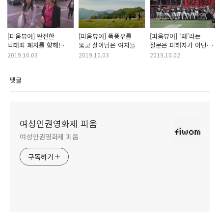
[피움뷰어] 완전한
[피움뷰어] 폭풍우를
[피움뷰어] ‘왜’라는
낙태죄 폐지를 향해!
뚫고 살아남은 여자들
질문은 피해자가 아닌
싸우는 것을 ‘더 이상
가해자에게
2019.10.03
2019.10.03
2019.10.02
멈출 수는 없어’
댓글
여성인권영화제 피움
여성인권영화제 피움
구독하기