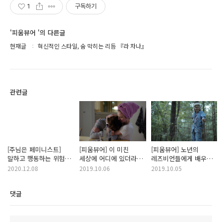
1
구독하기
'피움뷰어 '의 다른글
현재글
혁신적인 스타일, 숨 막히는 리듬 『라 차나』
관련글
[주님은 페미니스트]
[피움뷰어] 이 미친
[피움뷰어] 노년의
말하고 행동하는 위험한
세상에 어디에 있더라도
레즈비언들에게 배우는
여성들에게 보내는 응원
행복해야해
‘빛나는 인생’을 사는 법
2020.12.08
2019.10.06
2019.10.05
댓글