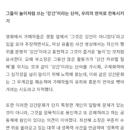
그들이 놀이처럼 쓰는
‘
강간
’
이라는 단어
,
우리의 언어로 전복시키
기
영화에서 가해자들은 경찰 앞에서
‘
그것은 강간이 아니었다
’
라고
입을 모아 주장하면서도
,
막상 유출된 사건 영상에서는 자신의 행
위를 분명히
‘
강간
’
이라고 표현하고 그것이 즐거운
‘
놀이
’
인 것처럼
묘사한다
.
오매 부소장은 그동안 많은 활동가가
‘
강간 카르텔 철
폐
’
를 외치는 것과 같이
‘
강간
’
이라는 단어를 가시화
,
구체화하며
그 심각성을 널리 알리기 위해 노력해 왔는데
,
이와 같은 강간문화
는 그 무게감을 훼손하며 가해자들의 유희와 흥분의 언어로 뺏어
가려는 시도라고 지적했다
.
또한 이러한 강간문화가 단지 특정한 개인의 일탈에 문제가 있는
것이 아니라
,
그것을 암묵적으로 용인하고 또 은폐하려고 하는 공
동체에 원인이 있다는 의견이 이어졌다
.
최선혜 소장은 꾸준히 수
면 위로 올라오고 있는 대학 내 성폭력 사건을 언급하며
‘
성폭력 공