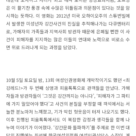
은 이 활기찬 풍경 속에 수많은 뒤틀림과 의문점이 있다는 것을 암
시하는 듯하다
.
이 영화는
2012
년 미국 오하이오주의 스튜번빌에
서 발생한 미성년자 강간사건의 진실을 추적해나가는 다큐멘터리
로
,
가해자의 가족들과 지역사회 방관자 때문에 은폐될 뻔한 이 사
건이 피해자를 지지하는 많은 이들의 연대와 노력으로 비로소 수
면 위로 드러나게 되는 과정을 담았다
.
10
월
5
일 토요일 밤
, 13
회 여성인권영화제 개막작이기도 했던
<
최
강레드
!>
가 두 번째 상영과 피움톡톡으로 관객들을 만났다
.
가해
자들과 방관자들이
‘
그것은 강간까지는 아니다
’, ‘
피해자가 그 파티
에 가지 말았어야 했다
’
고 사건의 본질을 부정할 때 객석에서는 서
늘한 분노마저 느껴졌고
,
기가 막힌 헛웃음이 터져 나오기도 했다
.
이후 진행된 피움톡톡에서도 이 복잡한 감정과 생각들을 함께 나
누며 이야기가 이어졌다
. ‘
강간문화 돌파하기
’
를 주제로 한 이번 대
담의 진행에는 최선혜 한국여성의전화 여성인권상담소 소장이
,
게