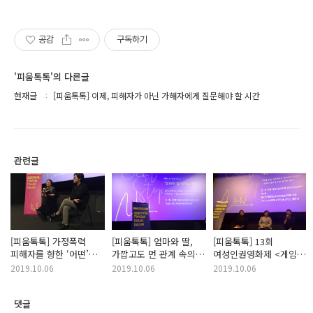
공감
구독하기
'피움톡톡'의 다른글
현재글
[피움톡톡] 이제, 피해자가 아닌 가해자에게 질문해야 할 시간
관련글
[피움톡톡] 가정폭력
[피움톡톡] 엄마와 딸,
[피움톡톡] 13회
피해자를 향한 ‘어떤’
가깝고도 먼 관계 속의
여성인권영화제 <게임의
시선
연대
규칙> 피움톡톡 현장
2019.10.06
2019.10.06
2019.10.06
댓글