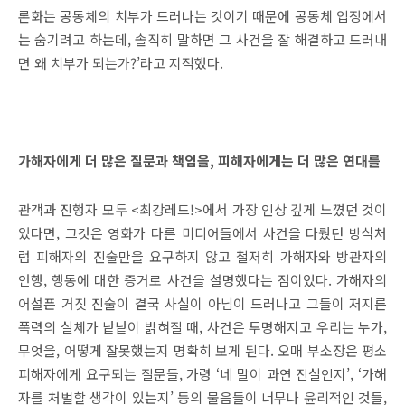
론화는 공동체의 치부가 드러나는 것이기 때문에 공동체 입장에서
는 숨기려고 하는데
,
솔직히 말하면 그 사건을 잘 해결하고 드러내
면 왜 치부가 되는가
?’
라고 지적했다
.
가해자에게 더 많은 질문과 책임을
,
피해자에게는 더 많은 연대를
관객과 진행자 모두
<
최강레드
!>
에서 가장 인상 깊게 느꼈던 것이
있다면
,
그것은 영화가 다른 미디어들에서 사건을 다뤘던 방식처
럼 피해자의 진술만을 요구하지 않고 철저히 가해자와 방관자의
언행
,
행동에 대한 증거로 사건을 설명했다는 점이었다
.
가해자의
어설픈 거짓 진술이 결국 사실이 아님이 드러나고 그들이 저지른
폭력의 실체가 낱낱이 밝혀질 때
,
사건은 투명해지고 우리는 누가
,
무엇을
,
어떻게 잘못했는지 명확히 보게 된다
.
오매 부소장은 평소
피해자에게 요구되는 질문들
,
가령
‘
네 말이 과연 진실인지
’, ‘
가해
자를 처벌할 생각이 있는지
’
등의 물음들이 너무나 윤리적인 것들
,