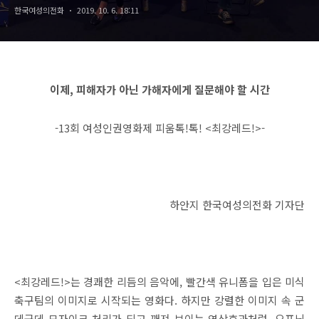
한국여성의전화
2019. 10. 6. 18:11
이제
,
피해자가 아닌 가해자에게 질문해야 할 시간
-13
회 여성인권영화제 피움톡
!
톡
! <
최강레드
!>-
하안지 한국여성의전화 기자단
<
최강레드
!>
는 경쾌한 리듬의 음악에
,
빨간색 유니폼을 입은 미식
축구팀의 이미지로 시작되는 영화다
.
하지만 강렬한 이미지 속 군
데군데 모자이크 처리가 되고 깨져 보이는 영상효과처럼
,
오프닝