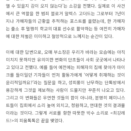
앨 수 있을지 감이 오지 않는다
’
는 소감을 전했다
.
실제로 이 사건
에서 큰 역할을 한 범죄 블로거 알렉스 고더드는 그로부터
7
년이
지나 가해자들의 근황을 추적하는 포스트를 올렸는데
,
한 가해자
는 출소 후 멀쩡히 학교의 대표 선수로 활약하는 등 여전히 가해자
에 대한 처벌은 미미하고 절망적으로 느껴지는 순간이 있다
.
이에 대한 답변으로
,
오매 부소장은 우리가 바라는 모습에는 아직
미치지 못하지만 유의미한 변화의 단초들이 사회 곳곳에서 나타나
고 있다고 전했다
.
예를 들어 예전에는 피해자의 집에 찾아가 마이
크를 들이밀던 기자들이 먼저 활동가에게
‘
어떻게 취재하는 것이
윤리적일까요
?’
라는 질문을 하고
,
성희롱이 난무하는 단톡방에서
용감하게 그것을 제보하는 사람이 드물지만 꾸준히 나오고 있다
.
그리고 이 변화들은 우연한 것들의 합이 아니라
,
분명히 페미니스
트들이 집회에서 소리 높여 외치고
,
청원하고
,
연대한 것의 결과물
이라는 것이다
.
그렇게 서로를 향한 따뜻한 박수 소리로
<
최강레
드
!>
의 피움톡톡은 끝을 맺었다
.